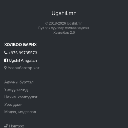
Ugshil.mn
© 2018-2026 Ugshil.mn
Бүх эрх хуулиар хамгаалагдсан.
Хувилбар 2.6
ХОЛБОО БАРИХ
+976 99735573
Ugshil Amgalan
Улаанбаатар хот
Адууны бүртгэл
Үржүүлэгчид
Цахим хээлтүүлэг
Уралдаан
Мэдээ, мэдээлэл
Нэвтрэх