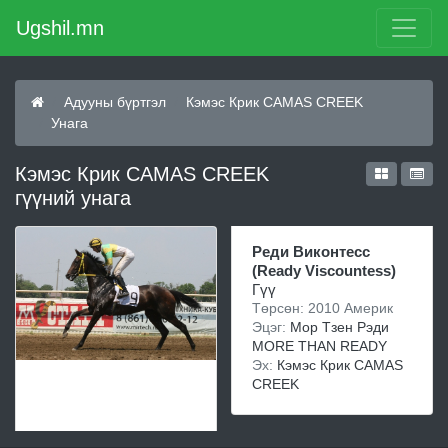
Ugshil.mn
Адууны бүртгэл
Кэмэс Крик CAMAS CREEK
Унага
Кэмэс Крик CAMAS CREEK
гүүний унага
Реди Виконтесс
(Ready Viscountess)
Гүү
Төрсөн: 2010 Америк
Эцэг:
Мор Тзен Рэди
MORE THAN READY
Эх:
Кэмэс Крик CAMAS
CREEK