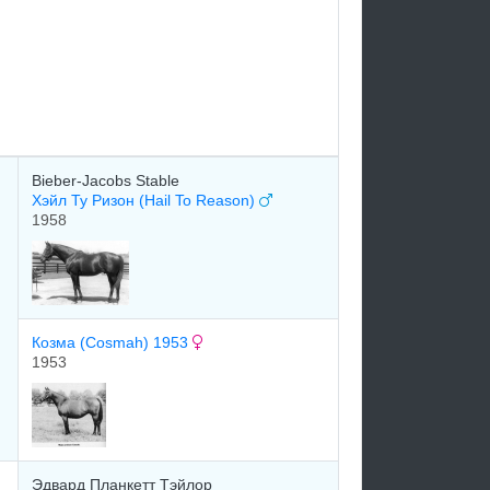
Bieber-Jacobs Stable
Хэйл Ту Ризон (Hail To Reason)
1958
Кoзмa (Cosmah) 1953
1953
Эдваpд Планкетт Тэйлop