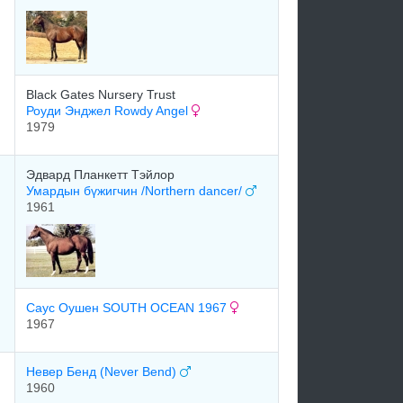
Black Gates Nursery Trust
Роуди Энджел Rowdy Angel
1979
Эдваpд Планкетт Тэйлop
Умардын бүжигчин /Northern dancer/
1961
Саус Оушен SOUTH OCEAN 1967
1967
Невер Бенд (Never Bend)
1960