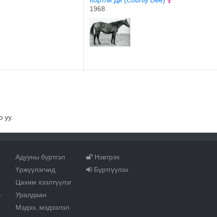
Кортли Ди (Courtly Dee)
1968
 уу.
Адууны бүртгэл
Нэвтрэх
Үржүүлэгчид
Бүртгүүлэх
Цахим хээлтүүлэг
Уралдаан
т
Мэдээ, мэдээлэл