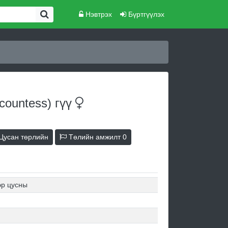
Нэвтрэх
Бүртгүүлэх
countess)
гүү
Цусан төрлийн
Төлийн амжилт
0
эр цусны