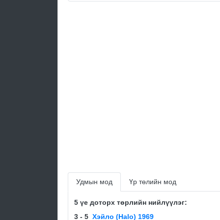
Удмын мод
Үр төлийн мод
5 үе доторх төрлийн нийлүүлэг:
3 - 5
Хэйло (Halo) 1969