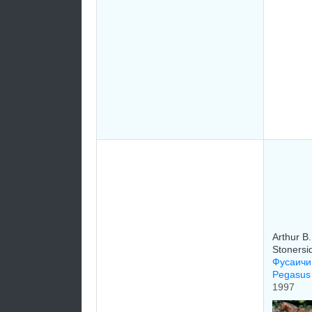
Arthur B.
Stonersid
Фусаичи 
Pegasu
1997