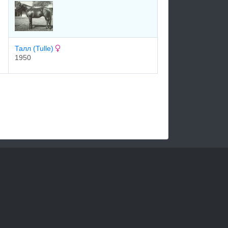
Талл (Tulle)
1950