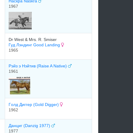
Наскра Naskra
1967
Dr West & Mrs. R. Smiser
Гуд Лэндинг Good Landing
1965
Рэйз э Нэйтив (Raise A Native)
1961
Гoлд Диггeр (Gold Digger)
1962
Данциг (Danzig 1977)
1977