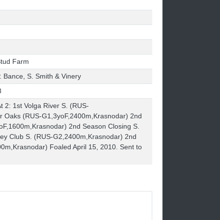
Stud Farm
P. Bance, S. Smith & Vinery
8
t 2: 1st Volga River S. (RUS-
dar Oaks (RUS-G1,3yoF,2400m,Krasnodar) 2nd
oF,1600m,Krasnodar) 2nd Season Closing S.
key Club S. (RUS-G2,2400m,Krasnodar) 2nd
00m,Krasnodar) Foaled April 15, 2010. Sent to