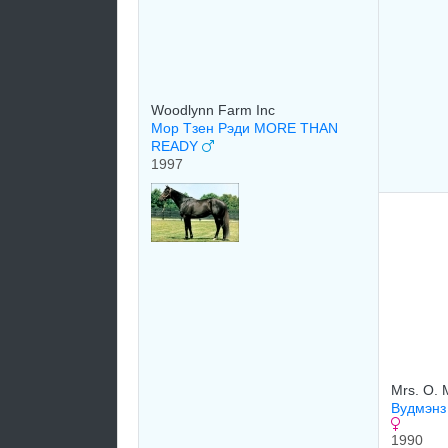
Woodlynn Farm Inc
Мор Тзен Рэди MORE THAN
READY
1997
Mrs. O. M
Вудмэнз 
1990