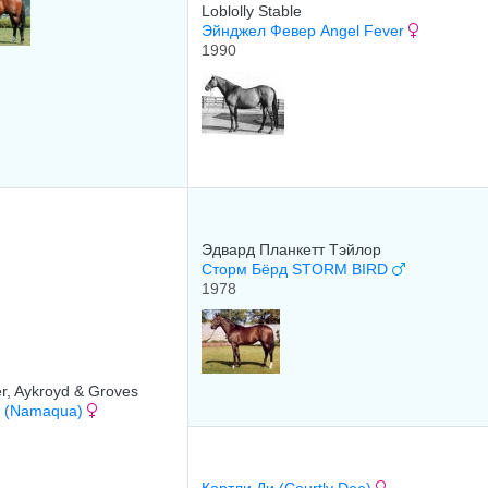
Loblolly Stable
Эйнджел Февер Angel Fever
1990
Эдвaрд Плaнкeтт Tэйлoр
Сторм Бёрд STORM BIRD
1978
r, Aykroyd & Groves
 (Namaqua)