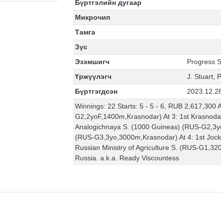
Бүртгэлийн дугаар
Микрочип
Тамга
Зүс
Эзэмшигч
Progress 
Үржүүлэгч
J. Stuart, 
Бүртгэгдсэн
2023.12.2
Winnings: 22 Starts: 5 - 5 - 6, RUB 2,617,300 A
G2,2yoF,1400m,Krasnodar) At 3: 1st Krasno
Analogichnaya S. (1000 Guineas) (RUS-G2,3y
(RUS-G3,3yo,3000m,Krasnodar) At 4: 1st Joc
Russian Ministry of Agriculture S. (RUS-G1,32
Russia. a.k.a. Ready Viscountess