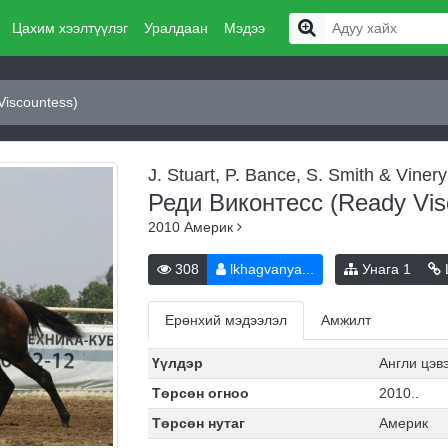
Цахим хээлтүүлэг
Уралдаан
Мэдээ
Viscountess)
J. Stuart, P. Bance, S. Smith & Vinery
Реди Виконтесс (Ready Vis
2010
Америк
308
lkhagvanya...
Унага
1
Ерөнхий мэдээлэл
Амжилт
Үүлдэр
Англи цэв
Төрсөн огноо
2010..
Төрсөн нутаг
Америк