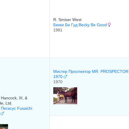
R. Smiser West
Бекки Би Гуд Becky Be Good
1981
Мистер Проспектор MR. PROSPECTOR
1970
1970
 Hancock, III, &
e, Ltd.
Пегасус Fusaichi
s