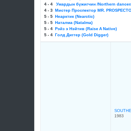
4 - 4
Умардын бүжигчин /Northern dancer
4 - 3
Мистер Проспектор MR. PROSPECTO
5 - 5
Неарктик (Nearctic)
5 - 5
Наталма (Natalma)
5 - 4
Рэйз э Нэйтив (Raise A Native)
5 - 4
Гoлд Диггeр (Gold Digger)
SOUTHE
1983