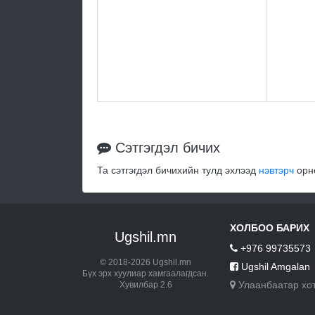
Сэтгэгдэл бичих
Та сэтгэгдэл бичихийн тулд эхлээд
нэвтэрч
орно
ХОЛБОО БАРИХ
Ugshil.mn
+976 99735573
© 2018-2026 Ugshil.mn
Ugshil Amgalan
Бүх эрх хуулиар хамгаалагдсан.
Улаанбаатар хо
Хувилбар 2.6