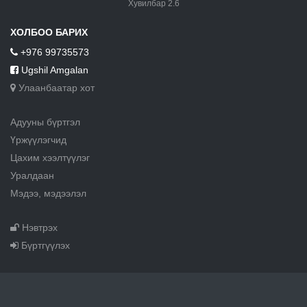
Хувилбар 2.6
ХОЛБОО БАРИХ
+976 99735573
Ugshil Amgalan
Улаанбаатар хот
Адууны бүртгэл
Үржүүлэгчид
Цахим хээлтүүлэг
Уралдаан
Мэдээ, мэдээлэл
Нэвтрэх
Бүртгүүлэх