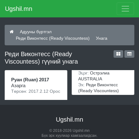
Ugshil.mn
Адууны бүртгэл
Реди Виконтесс (Ready Viscountess)
Унага
Реди Виконтесс (Ready
Viscountess) гүүний унага
Эцэг:
Острэлиа
AUSTRALIA
Руан (Ruan) 2017
Эх:
Реди Виконтесс
Азарга
(Ready Viscountess)
Төрсөн: 2017.2.12 Орос
Ugshil.mn
© 2018-2026 Ugshil.mn
Бүх эрх хуулиар хамгаалагдсан.