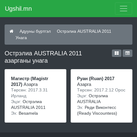
Ugshil.mn
Адууны бүртгэл
Острэлиа AUSTRALIA 2011
Унага
Острэлиа AUSTRALIA 2011
азарганы унага
Магистр (Magistr
Руан (Ruan) 2017
2017)
Азарга
Азарга
Төрсөн: 2017.3.31
Төрсөн: 2017.2.12 Орос
Ирланд
Эцэг:
Острэлиа
Эцэг:
Острэлиа
AUSTRALIA
AUSTRALIA 2011
Эх:
Реди Виконтесс
Эх:
Besamela
(Ready Viscountess)