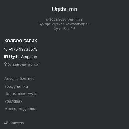
Ugshil.mn
© 2018-2026 Ugshil.mn
Бүх эрх хуулиар хамгаалагдсан.
Хувилбар 2.6
ХОЛБОО БАРИХ
+976 99735573
Ugshil Amgalan
Улаанбаатар хот
Адууны бүртгэл
Үржүүлэгчид
Цахим хээлтүүлэг
Уралдаан
Мэдээ, мэдээлэл
Нэвтрэх