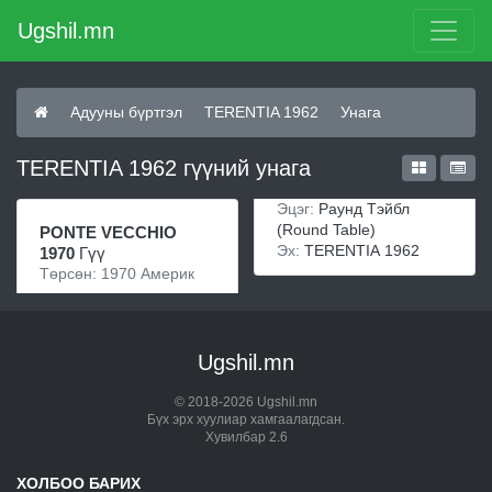
Ugshil.mn
Адууны бүртгэл
TERENTIA 1962
Унага
TERENTIA 1962 гүүний унага
Эцэг:
Раунд Тэйбл
(Round Table)
PONTE VECCHIO
Эх:
TERENTIA 1962
1970
Гүү
Төрсөн: 1970 Америк
Ugshil.mn
© 2018-2026 Ugshil.mn
Бүх эрх хуулиар хамгаалагдсан.
Хувилбар 2.6
ХОЛБОО БАРИХ