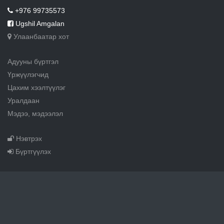
+976 99735573
Ugshil Amgalan
Улаанбаатар хот
Адууны бүртгэл
Үржүүлэгчид
Цахим хээлтүүлэг
Уралдаан
Мэдээ, мэдээлэл
Нэвтрэх
Бүртгүүлэх