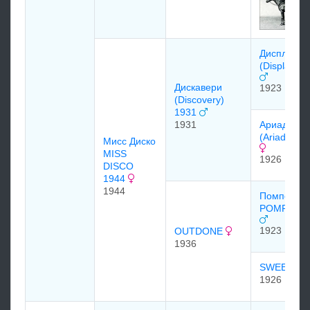
Диcплэй
(Display) 1
Диcкавеpи
1923
(Discovery)
1931
1931
Аpиадна
(Ariadne) 
Мисс Диско
MISS
1926
DISCO
1944
1944
Помпей
POMPEY 1
1923
OUTDONE
1936
SWEEP O
1926