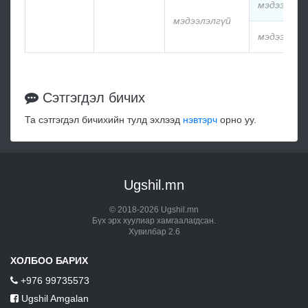
мэдээлэлг
мэдээлэлгүй
мэдээлэлг
Сэтгэгдэл бичих
Та сэтгэгдэл бичихийн тулд эхлээд
нэвтэрч
орно уу.
Ugshil.mn
© 2018-2026 Ugshil.mn
Бүх эрх хуулиар хамгаалагдсан.
Хувилбар 2.6
ХОЛБОО БАРИХ
+976 99735573
Ugshil Amgalan