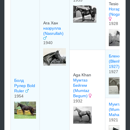
1935
Tesio
Ногара
(Nogara) 1
Ага Хан
1928
назрулла
(Nasrullah)
1940
Бленхейм
(Blenheim
1927)
1927
Aga Khan
Mумтаз
Болд
Бeйгeм
Рулер Bold
(Mumtaz
Ruler
Begum)
1954
1932
Мумтаз Ма
(Mumtaz
Mahal)
1921