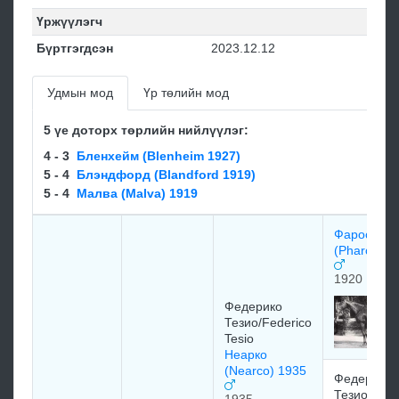
Үржүүлэгч
Бүртгэгдсэн
2023.12.12
Удмын мод
Үр төлийн мод
5 үе доторх төрлийн нийлүүлэг:
4 - 3
Бленхейм (Blenheim 1927)
5 - 4
Блэндфорд (Blandford 1919)
5 - 4
Малва (Malva) 1919
Фарос
(Pharos) 1
1920
Федерико
Тезио/Federico
Tesio
Неарко
(Nearco) 1935
Федерико
Тезио/Fede