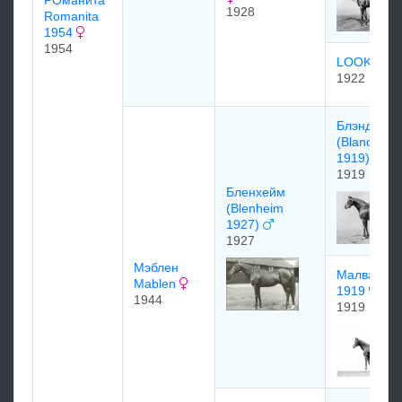
РОманита
1928
Romanita
1954
1954
LOOK UP
1922
Блэндфор
(Blandford
1919)
1919
Бленхейм
(Blenheim
1927)
1927
Мэблен
Малва (Ma
Mablen
1919
1944
1919