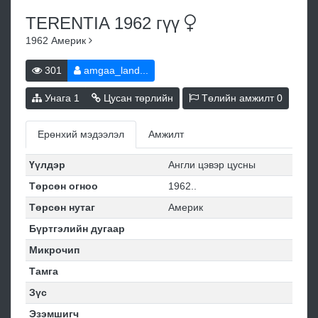
TERENTIA 1962
гүү
1962
Америк
301
amgaa_land...
Унага
1
Цусан төрлийн
Төлийн амжилт
0
Ерөнхий мэдээлэл
Амжилт
Үүлдэр
Англи цэвэр цусны
Төрсөн огноо
1962..
Төрсөн нутаг
Америк
Бүртгэлийн дугаар
Микрочип
Тамга
Зүс
Эзэмшигч