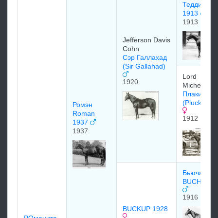
Тедди Ted
1913
1913
Jefferson Davis
Cohn
Сэр Галлахад
(Sir Gallahad)
Lord
1920
Michelham
Плаки Лид
(Plucky Lie
Ромэн
Roman
1912
1937
1937
Бьючан
BUCHAN 1
1916
BUCKUP 1928