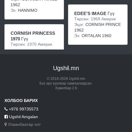
1962
Эх:
HANNIMO
EDEE'S IMAGE
Гүү
Төрсөн: 1969 Америк
Эцэг:
CORNISH PRINCE
1962
CORNISH PRINCESS
Эх:
ORTALAN 1960
1970
Гүү
Төрсөн: 1970 Америк
Ugshil.mn
© 2018-2026 Ugshil.mn
Бүх эрх хуулиар хамгаалагдсан.
Хувилбар 2.6
ХОЛБОО БАРИХ
+976 99735573
Ugshil Amgalan
Улаанбаатар хот