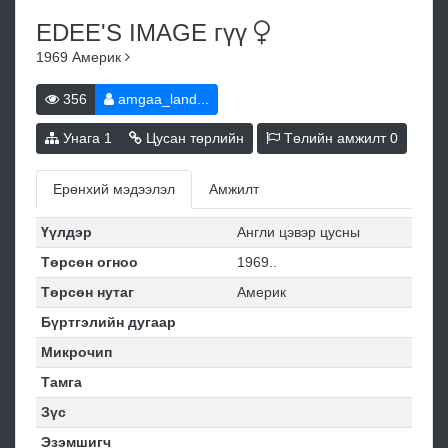
EDEE'S IMAGE
гүү
1969
Америк
356
amgaa_land...
Унага
1
Цусан төрлийн
Төлийн амжилт
0
Ерөнхий мэдээлэл
Амжилт
Үүлдэр
Англи цэвэр цусны
Төрсөн огноо
1969..
Төрсөн нутаг
Америк
Бүртгэлийн дугаар
Микрочип
Тамга
Зүс
Эзэмшигч