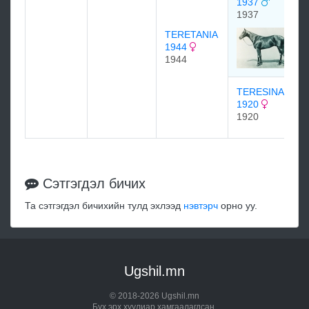
1937
1937
TERETANIA
1944
1944
TERESINA
1920
1920
Сэтгэгдэл бичих
Та сэтгэгдэл бичихийн тулд эхлээд
нэвтэрч
орно уу.
Ugshil.mn
© 2018-2026 Ugshil.mn
Бүх эрх хуулиар хамгаалагдсан.