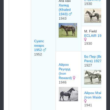
Ага хан
1930
Халед
(Khaled
1943)
1943
M. Field
ECLAIR 1930
Суапс
1930
swaps
1952
1952
Бо Пер (Beau
Pere) 1927
Айрон
1927
Реуорд
(Iron
Reward)
1946
Айрон Мэйден
(Iron Maiden)
1941