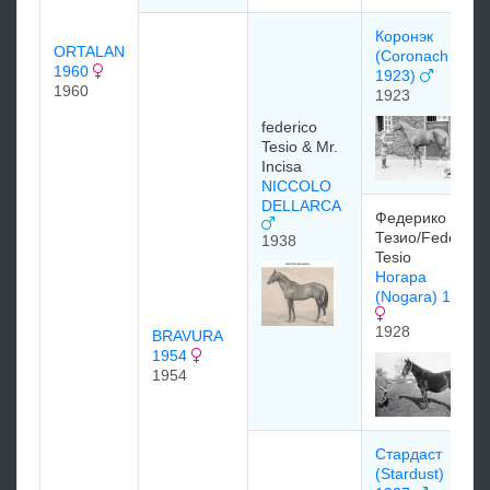
Коронэк
ORTALAN
(Coronach
1960
1923)
1960
1923
federico
Tesio & Mr.
Incisa
NICCOLO
DELLARCA
Федерико
Тезио/Federico
1938
Tesio
Ногара
(Nogara) 1928
1928
BRAVURA
1954
1954
Стардаст
(Stardust)