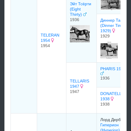
Эйт Тсёрти
(Eight
Thirty)
1936
Диннер Тайм
(Dinner Time
1929)
TELERAN
1929
1954
1954
PHARIS 1936
1936
TELLARIS
1947
1947
DONATELLA
1938
1938
Лоpд Дepби
Гиперион
(Hyperion)