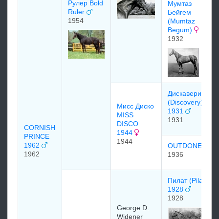
Рулер Bold
Mумтаз
Ruler
Бeйгeм
1954
(Mumtaz
Begum)
1932
Диcкавеpи
(Discovery)
Мисс Диско
1931
MISS
1931
DISCO
CORNISH
1944
PRINCE
1944
1962
OUTDONE
1962
1936
Пилат (Pilate)
1928
1928
George D.
Widener