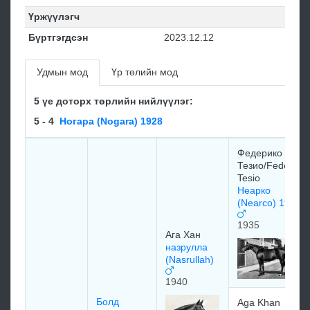
Үржүүлэгч
Бүртгэгдсэн
2023.12.12
Удмын мод
Үр төлийн мод
5 үе доторх төрлийн нийлүүлэг:
5 - 4
Ногара (Nogara) 1928
Федерико
Тезио/Federico
Tesio
Неарко
(Nearco) 1935
1935
Ага Хан
назрулла
(Nasrullah)
1940
Болд
Aga Khan