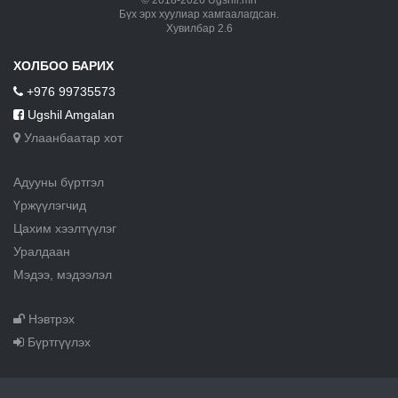
Бүх эрх хуулиар хамгаалагдсан.
Хувилбар 2.6
ХОЛБОО БАРИХ
+976 99735573
Ugshil Amgalan
Улаанбаатар хот
Адууны бүртгэл
Үржүүлэгчид
Цахим хээлтүүлэг
Уралдаан
Мэдээ, мэдээлэл
Нэвтрэх
Бүртгүүлэх