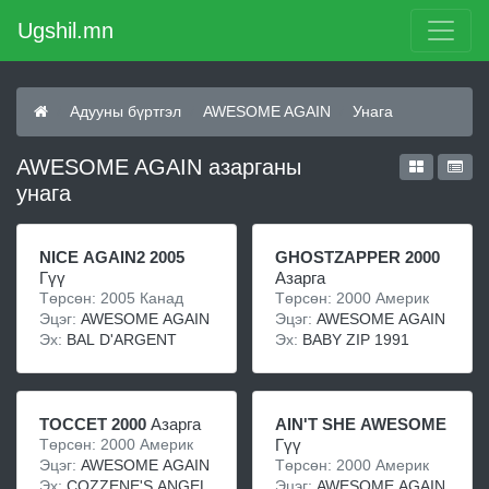
Ugshil.mn
Адууны бүртгэл
AWESOME AGAIN
Унага
AWESOME AGAIN азарганы
унага
NICE AGAIN2 2005
GHOSTZAPPER 2000
Гүү
Азарга
Төрсөн: 2005 Канад
Төрсөн: 2000 Америк
Эцэг:
AWESOME AGAIN
Эцэг:
AWESOME AGAIN
Эх:
BAL D'ARGENT
Эх:
BABY ZIP 1991
TOCCET 2000
Азарга
AIN'T SHE AWESOME
Төрсөн: 2000 Америк
Гүү
Эцэг:
AWESOME AGAIN
Төрсөн: 2000 Америк
Эх:
COZZENE'S ANGEL
Эцэг:
AWESOME AGAIN