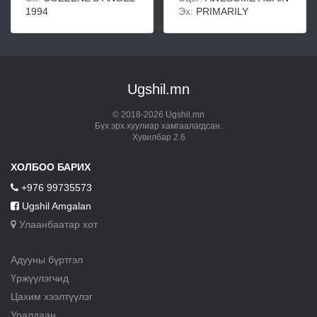
1994
Эх:
PRIMARILY
Ugshil.mn
© 2018-2026 Ugshil.mn
Бүх эрх хуулиар хамгаалагдсан.
Хувилбар 2.6
ХОЛБОО БАРИХ
+976 99735573
Ugshil Amgalan
Улаанбаатар хот
Адууны бүртгэл
Үржүүлэгчид
Цахим хээлтүүлэг
Уралдаан