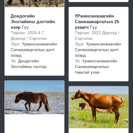
Дондогийн
ҮРжинсанжаагийн
Энхтайвны дэлтийн
Санжаажаргалын 25
хээр
Гүү
ухаагч
Гүү
Төрсөн: 2026.4.7
Төрсөн: 2022 Дорнод
Дорнод
Сэргэлэн
Сэргэлэн
Эцэг:
Үржинсанжаагийн
Эцэг:
Үржинсанжаагийн
Санжаажаргалын дэлт
Санжаажаргалын дэлт
зээрд
зээрд
Эх:
Дондогийн
Эх:
Үржинсанжаагийн
Энхтайвны халтар
Санжаажаргалын
тавьтай ухаа