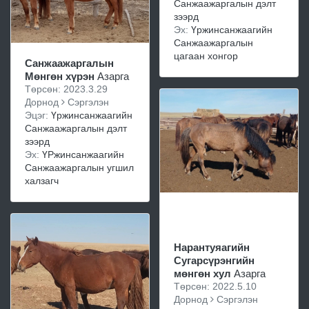
Санжаажаргалын дэлт
зээрд
Эх:
Үржинсанжаагийн
Санжаажаргалын
цагаан хонгор
Санжаажаргалын
Мөнгөн хүрэн
Азарга
Төрсөн: 2023.3.29
Дорнод
Сэргэлэн
Эцэг:
Үржинсанжаагийн
Санжаажаргалын дэлт
зээрд
Эх:
ҮРжинсанжаагийн
Санжаажаргалын угшил
халзагч
Нарантуяагийн
Сугарсүрэнгийн
мөнгөн хул
Азарга
Төрсөн: 2022.5.10
Дорнод
Сэргэлэн