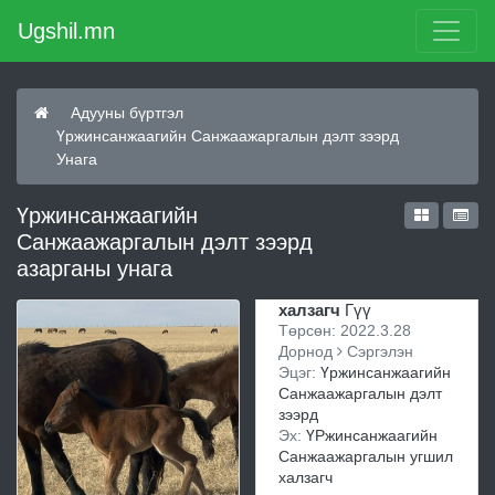
Ugshil.mn
Адууны бүртгэл
Үржинсанжаагийн Санжаажаргалын дэлт зээрд
Унага
Үржинсанжаагийн
Санжаажаргалын дэлт зээрд
азарганы унага
халзагч
Гүү
Төрсөн: 2022.3.28
Дорнод
Сэргэлэн
Эцэг:
Үржинсанжаагийн
Санжаажаргалын дэлт
зээрд
Эх:
ҮРжинсанжаагийн
Санжаажаргалын угшил
халзагч