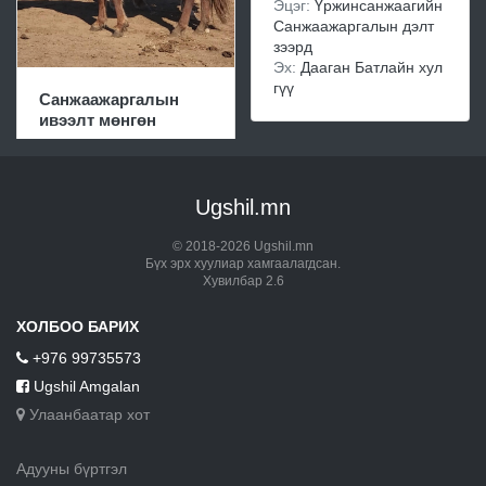
Эцэг:
Үржинсанжаагийн
Санжаажаргалын дэлт
зээрд
Эх:
Дааган Батлайн хул
гүү
Санжаажаргалын
ивээлт мөнгөн
Ugshil.mn
© 2018-2026 Ugshil.mn
Бүх эрх хуулиар хамгаалагдсан.
Хувилбар 2.6
ХОЛБОО БАРИХ
+976 99735573
Ugshil Amgalan
Улаанбаатар хот
Адууны бүртгэл