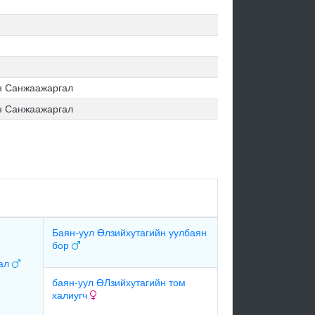
н Санжаажаргал
н Санжаажаргал
Баян-уул Өлзийхутагийн уулбаян
бор
рал
баян-уул ӨЛзийхутагийн том
халиугч