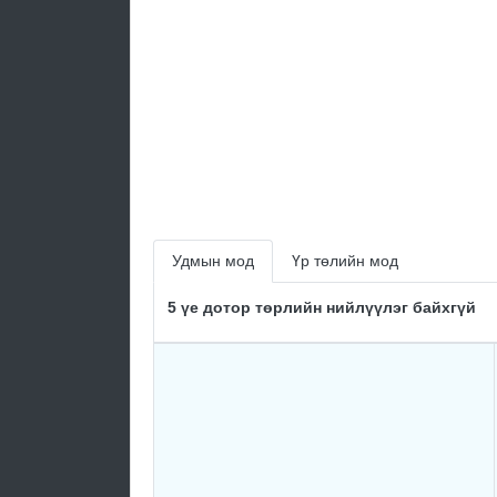
Удмын мод
Үр төлийн мод
5 үе дотор төрлийн нийлүүлэг байхгүй