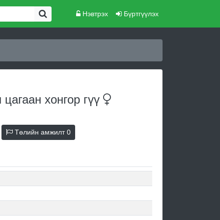
Нэвтрэх
Бүртгүүлэх
 цагаан хонгор
гүү
Төлийн амжилт
0