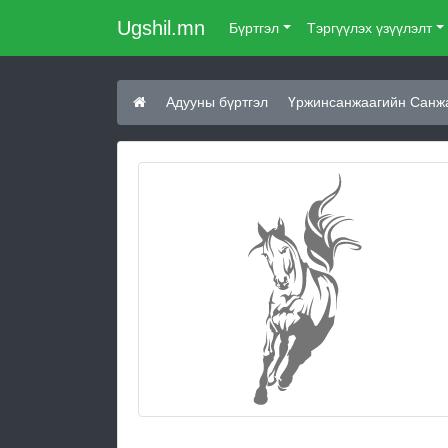
Ugshil.mn
Бүртгэл
Тэргүүлэх үзүүлэлт
Адууны бүртгэл
Үржинсанжаагийн Санжа