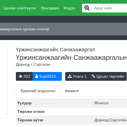
Цахим хээлтүүлэг
Уралдаан
Мэдээ
ажаргалын цагаан хонгор
Үржинсанжаагийн Санжаажаргал
Үржинсанжаагийн Санжаажаргалын
Дорнод
Сэргэлэн
322
Suki0510...
Унага
1
Цусан төрлийн
Ерөнхий мэдээлэл
Амжилт
Үүлдэр
Монгол
Төрсөн огноо
Төрсөн нутаг
Дорнод Сэргэлэн