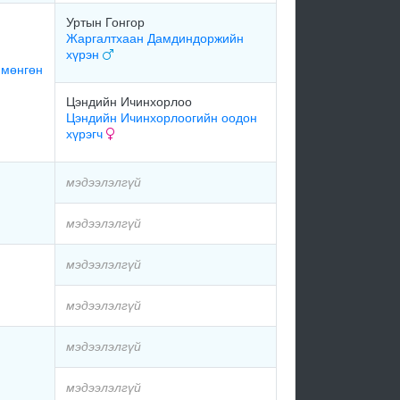
Уртын Гонгор
Жаргалтхаан Дамдиндоржийн
хүрэн
 мөнгөн
Цэндийн Ичинхорлоо
Цэндийн Ичинхорлоогийн оодон
хүрэгч
мэдээлэлгүй
мэдээлэлгүй
мэдээлэлгүй
мэдээлэлгүй
мэдээлэлгүй
мэдээлэлгүй