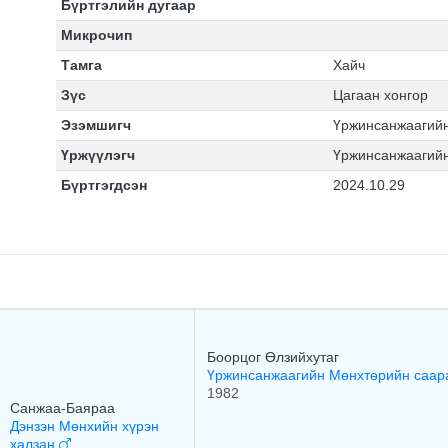
Бүртгэлийн дугаар
Микрочип
Тамга
Хайч
Зүс
Цагаан хонгор
Эзэмшигч
Үржинсанжаагий
Үржүүлэгч
Үржинсанжаагий
Бүртгэгдсэн
2024.10.29
Боорцог Өлзийхутаг
Үржинсанжаагийн Мөнхтөрийн саа
1982
Санжаа-Баяраа
Дэнзэн Мөнхийн хүрэн
халзан