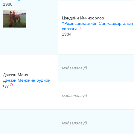
1988
Цэндийн Ичинхорлоо
ҮРжинсанжаагийн Санжаажаргалын
халзагч
1984
мэдээлэлгүй
Дэнзэн Мөнх
Дэнзэн Мөнхийн будион
гүү
мэдээлэлгүй
мэдээлэлгүй