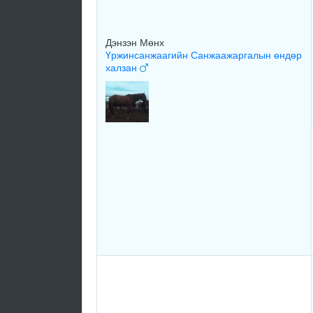
Дэнзэн Мөнх
Үржинсанжаагийн Санжаажаргалын өндөр
халзан