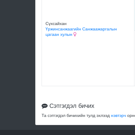
Сүхсайхан
Үржинсанжаагийн Санжаажаргалын
цагаан хулын
Сэтгэгдэл бичих
Та сэтгэгдэл бичихийн тулд эхлээд
нэвтэрч
орно