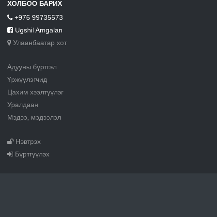
ХОЛБОО БАРИХ
+976 99735573
Ugshil Amgalan
Улаанбаатар хот
Адууны бүртгэл
Үржүүлэгчид
Цахим хээлтүүлэг
Уралдаан
Мэдээ, мэдээлэл
Нэвтрэх
Бүртгүүлэх