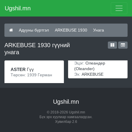
Ugshil.mn
Адууны бүртгэл
ARKEBUSE 1930
Унага
ARKEBUSE 1930 гүүний
унага
Эцэг:
Олеандер
(Oleander)
ASTER
Гүү
Эх:
ARKEBUSE
Төрсөн: 1939 Герман
Ugshil.mn
© 2018-2026 Ugshil.mn
Бүх эрх хуулиар хамгаалагдсан.
Хувилбар 2.6