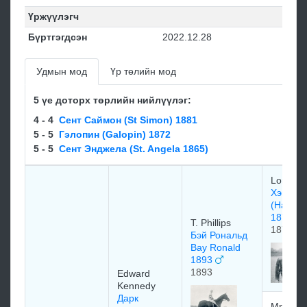
Үржүүлэгч
Бүртгэгдсэн
2022.12.28
Удмын мод
Үр төлийн мод
5 үе доторх төрлийн нийлүүлэг:
4 - 4
Сент Саймон (St Simon) 1881
5 - 5
Гэлопин (Galopin) 1872
5 - 5
Сент Энджела (St. Angela 1865)
Lord No
Хэмпто
(Hampto
1872
T. Phillips
1872
Бэй Рональд
Bay Ronald
1893
1893
Edward
Kennedy
Дарк
Mr. Wea