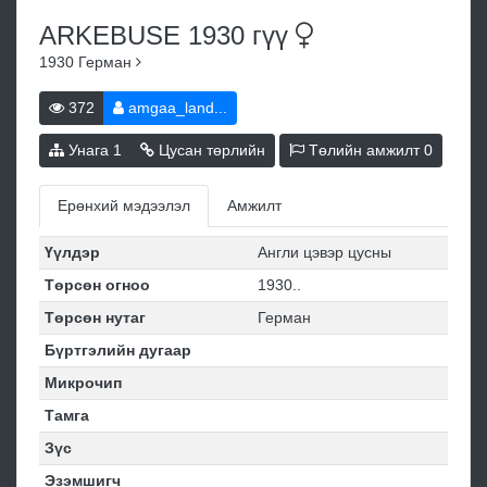
ARKEBUSE 1930
гүү
1930
Герман
372
amgaa_land...
Унага
1
Цусан төрлийн
Төлийн амжилт
0
Ерөнхий мэдээлэл
Амжилт
Үүлдэр
Англи цэвэр цусны
Төрсөн огноо
1930..
Төрсөн нутаг
Герман
Бүртгэлийн дугаар
Микрочип
Тамга
Зүс
Эзэмшигч