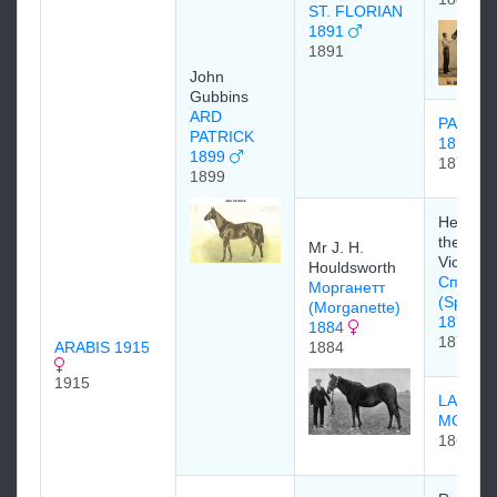
ST. FLORIAN
1891
1891
John
Gubbins
ARD
PALMF
PATRICK
1874
1899
1874
1899
Her Maj
the Que
Mr J. H.
Victoria
Houldsworth
Спринг
Морганетт
(Springf
(Morganette)
1873)
1884
1873
ARABIS 1915
1884
1915
LADY
MORG
1865