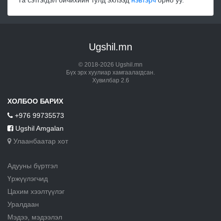
Та сэтгэгдэл бичихийн тулд эхлээд
нэвтэрч
орно уу.
Ugshil.mn
© 2018-2026 Ugshil.mn
Бүх эрх хуулиар хамгаалагдсан.
Хувилбар 2.6
ХОЛБОО БАРИХ
+976 99735573
Ugshil Amgalan
Улаанбаатар хот
Адууны бүртгэл
Үржүүлэгчид
Цахим хээлтүүлэг
Уралдаан
Мэдээ, мэдээлэл