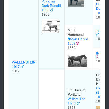
Рональд
BLACK
Dark Ronald
DUCHE
1905
1886
1905
1886
Mr. J.
THURIO
Hammond
1875
Дарки Darkie
1889
1889
INSIGNI
1882
WALLENSTEIN
1917
1917
Prince
Batthyan
Hungar
Сент С
6th Duke of
(St Sim
Portland
1881
William The
1881
Third
1898