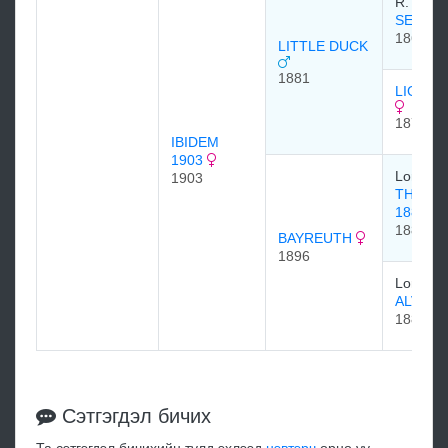
R. Bell
SEE S
1865
LITTLE DUCK
1881
LIGHT 
1870
IBIDEM
1903
Lord Wo
1903
THE BA
1883
1883
BAYREUTH
1896
Lord Ca
ALVEO
1889
Сэтгэгдэл бичих