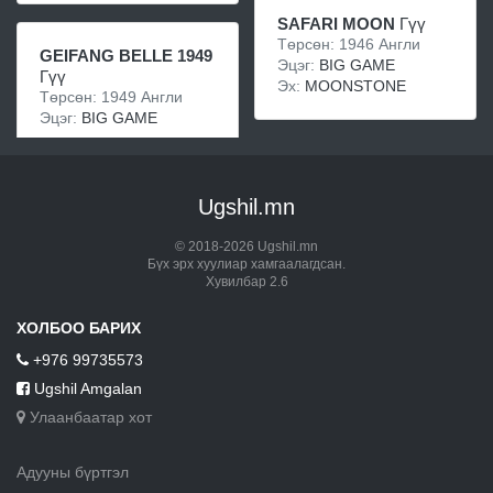
SAFARI MOON
Гүү
Төрсөн: 1946 Англи
GEIFANG BELLE 1949
Эцэг:
BIG GAME
Гүү
Эх:
MOONSTONE
Төрсөн: 1949 Англи
Эцэг:
BIG GAME
Ugshil.mn
© 2018-2026 Ugshil.mn
Бүх эрх хуулиар хамгаалагдсан.
Хувилбар 2.6
ХОЛБОО БАРИХ
+976 99735573
Ugshil Amgalan
Улаанбаатар хот
Адууны бүртгэл