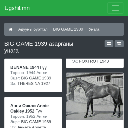
Ugshil.mn
Адууны бүртгэл
BIG GAME 1939
Унага
BIG GAME 1939 азарганы
унага
Эх:
FOXTROT 1943
BENANE 1944
Гүү
Төрсөн: 1944 Англи
Эцэг:
BIG GAME 1939
Эх:
THERESINA 1927
Анни Оакли Annie
Oakley 1952
Гүү
Төрсөн: 1952 Англи
Эцэг:
BIG GAME 1939
Эх:
Аннета Annetta