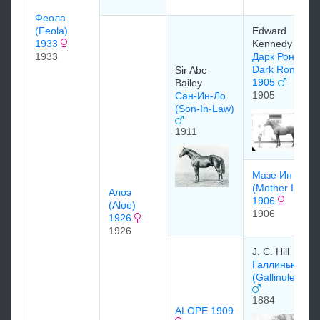
Феола
(Feola)
Edward
1933
Kennedy
1933
Дарк Рональд
Dark Ronald
Sir Abe
1905
Bailey
1905
Сан-Ин-Ло
(Son-In-Law)
1911
Мазе Ин Ло
(Mother In Law
Алоэ
1906
(Aloe)
1906
1926
1926
J. C. Hill
Галлиньюл
(Gallinule)188
1884
ALOPE 1909