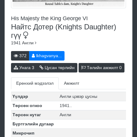
His Majesty the King George VI
Найтс Дотер (Knights Daughter)
гүү
1941
Англи
372
lkhagvanya...
Унага
3
Цусан төрлийн
Төлийн амжилт
0
Ерөнхий мэдээлэл
Амжилт
Үүлдэр
Англи цэвэр цусны
Төрсөн огноо
1941..
Төрсөн нутаг
Англи
Бүртгэлийн дугаар
Микрочип