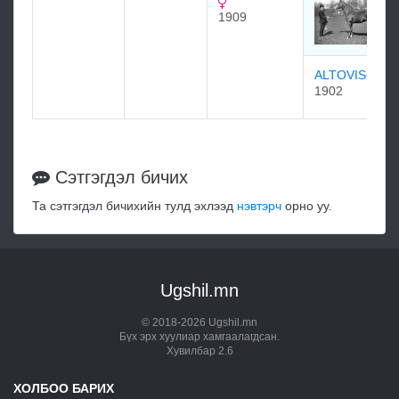
1909
ALTOVISCAR
1902
Сэтгэгдэл бичих
Та сэтгэгдэл бичихийн тулд эхлээд
нэвтэрч
орно уу.
Ugshil.mn
© 2018-2026 Ugshil.mn
Бүх эрх хуулиар хамгаалагдсан.
Хувилбар 2.6
ХОЛБОО БАРИХ