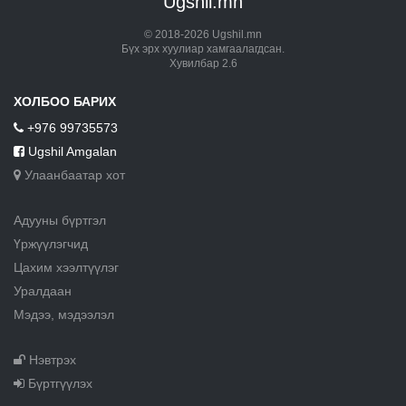
Ugshil.mn
© 2018-2026 Ugshil.mn
Бүх эрх хуулиар хамгаалагдсан.
Хувилбар 2.6
ХОЛБОО БАРИХ
+976 99735573
Ugshil Amgalan
Улаанбаатар хот
Адууны бүртгэл
Үржүүлэгчид
Цахим хээлтүүлэг
Уралдаан
Мэдээ, мэдээлэл
Нэвтрэх
Бүртгүүлэх