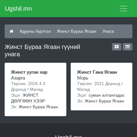
Ugshil.mn
Адууны бүртгэл
Жинст Бураа Ягаан
Унага
Жинст Бураа Ягаан гүүний
унага
Жинст ууган хар
Жинст Гана Ягаан
Азарга
Морь
Төрсөн: 2026.4.3
Төрсөн: 2021 Дорнод
Дорнод
Матад
Матад
Эцэг:
ЖИНСТ
Эцэг:
суман алтангадас
ДӨЛГӨӨН ХЭЭР
Эх:
Жинст Бураа Ягаан
Эх:
Жинст Бураа Ягаан