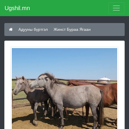
Ugshil.mn
Адууны бүртгэл
Жинст Бураа Ягаан