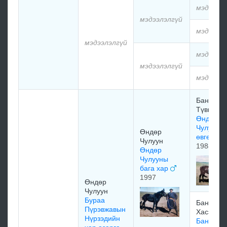
мэдээлэ
мэдээлэлгүй
мэдээлэ
мэдээлэлгүй
мэдээлэ
мэдээлэлгүй
мэдээлэ
Банзайн
Түвшинз
Өндөр
Чулууны
Өндөр
өвгөн ха
Чулуун
1988
Өндөр
Чулууны
бага хар
1997
Өндөр
Чулуун
Бураа
Бандьяа
Пүрэвжавын
Хасэрдэ
Нүрзэдийн
Бандьяа