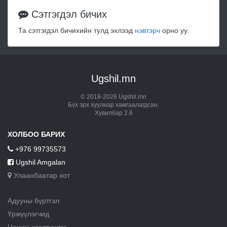
Сэтгэгдэл бичих
Та сэтгэгдэл бичихийн тулд эхлээд
нэвтэрч
орно уу.
Ugshil.mn
© 2018-2026 Ugshil.mn
Бүх эрх хуулиар хамгаалагдсан.
Хувилбар 2.6
ХОЛБОО БАРИХ
+976 99735573
Ugshil Amgalan
Улаанбаатар хот
Адууны бүртгэл
Үржүүлэгчид
Цахим хээлтүүлэг