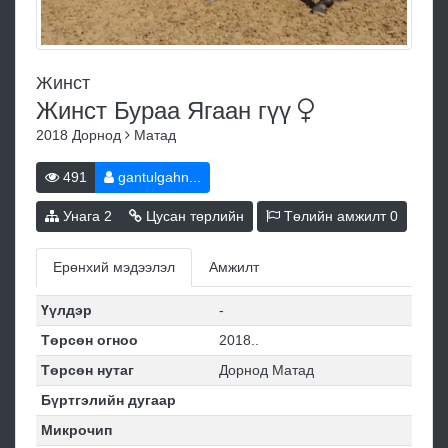
Жинст
Жинст Бураа Ягаан
гүү
2018
Дорнод
Матад
491
gantulgahn...
Унага
2
Цусан төрлийн
Төлийн амжилт
0
Ерөнхий мэдээлэл
Амжилт
Үүлдэр
-
Төрсөн огноо
2018..
Төрсөн нутаг
Дорнод Матад
Бүртгэлийн дугаар
Микрочип