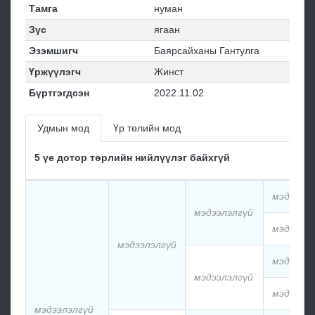
Тамга
нуман
Зүс
ягаан
Эзэмшигч
Баярсайханы Гантулга
Үржүүлэгч
Жинст
Бүртгэгдсэн
2022.11.02
Удмын мод
Үр төлийн мод
5 үе дотор төрлийн нийлүүлэг байхгүй
мэдээлэ
мэдээлэлгүй
мэдээлэ
мэдээлэлгүй
мэдээлэ
мэдээлэлгүй
мэдээлэ
мэдээлэлгүй