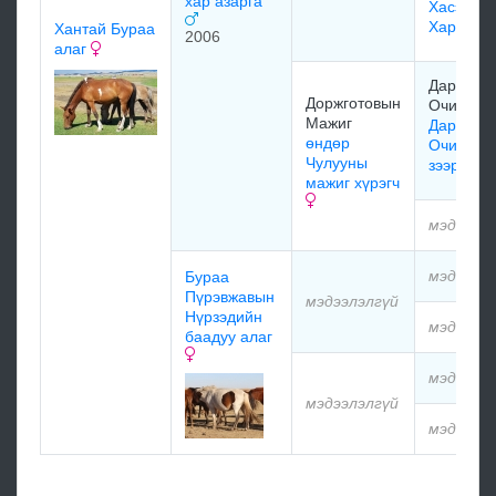
хар азарга
Хасэрдэ
Харагч
Хантай Бураа
2006
алаг
Даржааг
Доржготовын
Очирхуяг
Мажиг
Даржааг
өндөр
Очирхуя
Чулууны
зээрд
мажиг хүрэгч
мэдээлэ
мэдээлэ
Бураа
Пүрэвжавын
мэдээлэлгүй
Нүрзэдийн
мэдээлэ
баадуу алаг
мэдээлэ
мэдээлэлгүй
мэдээлэ