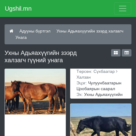
Ugshil.mn
Адууны бүртгэл
Ухны Адьяахүүгийн зээрд халзагч
Унага
Ухны Адьяахүүгийн зээрд
халзагч гүүний унага
Төрсөн: Сүхбаатар
Халзан
Эцэг:
Чулуунбаатарын
Цообаярын саарал
Эх:
Ухны Адьяахүүгийн
зээрд халзагч