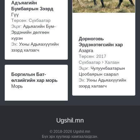
Адъяагийн
Бумбаярын Зээрд
Гүү
Төрсөн: Сүхбаатар
Эцэг:
Адьяагийн Бум-
Эрдэнийн дөлгөөн
хүрэн
Дорноговь
Эх:
Ухны Адьяахүүгийн
Эрдэнэтөгсийн хар
зээрд халзагч
Азарга
Төрсөн: 2017
Сүхбаатар
Халзан
Эцэг:
Чулуунбаатарын
Цообаярын саарал
Боргилын Бат-
Эх:
Ухны Адьяахүүгийн
өлзийгийн хар морь
зээрд халзагч
Морь
Ugshil.mn
© 2018-2026 Ugshil.mn
Бүх эрх хуулиар хамгаалагдсан.