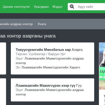
Цахим хээлтүүлэг
Уралдаан
Мэдээ
нгийн алдраа хонгор
Унага
а хонгор азарганы унага
Товуусүрэнгийн Мөнхбатын хар
Азарга
Төрсөн: Сүхбаатар
Баруун-Урт
Эцэг:
Лхамжаагийн Мажигсүрэнгийн алдраа
хонгор
Эх:
Лхамжаагийн Мажигсүрэнгийн Харагч
Лхамжаагийн Мажигсүрэн хээр гүү
Гүү
Эцэг:
Лхамжаагийн Мажигсүрэнгийн алдраа
хонгор