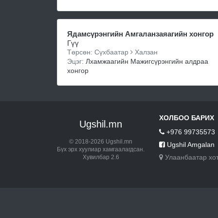
Ядамсүрэнгийн Амгаланзаяагийн хонгор
Гүү
Төрсөн: Сүхбаатар
Халзан
Эцэг:
Лхамжаагийн Мажигсүрэнгийн алдраа
хонгор
ХОЛБОО БАРИХ
Ugshil.mn
+976 99735573
© 2018-2026 Ugshil.mn
Ugshil Amgalan
Бүх эрх хуулиар хамгаалагдсан.
Улаанбаатар хо
Хувилбар 2.6