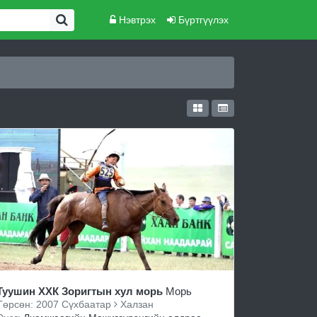
Нэвтрэх
Бүртгүүлэх
Туушин ХХК Зоригтын хул морь
Морь
Төрсөн: 2007 Сүхбаатар
Халзан