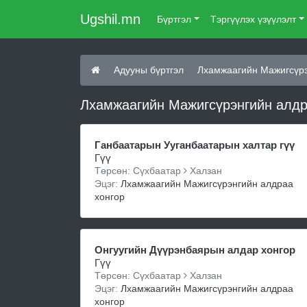
Ugshil.mn
Бүртгэл
Тэргүүлэх үзүүлэлт
Адууны бүртгэл
Лхамжаагийн Мажигсүрэ
Лхамжаагийн Мажигсүрэнгийн алдра
Ганбаатарын Ууганбаатарын халтар гүү
Гүү
Төрсөн: Сүхбаатар
Халзан
Эцэг:
Лхамжаагийн Мажигсүрэнгийн алдраа
хонгор
Онгуугийн Дүүрэнбаярын алдар хонгор
Гүү
Төрсөн: Сүхбаатар
Халзан
Эцэг:
Лхамжаагийн Мажигсүрэнгийн алдраа
хонгор