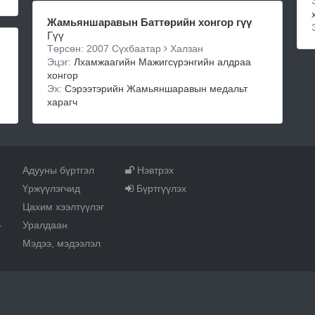
Жамьяншаравын Баттөрийн хонгор гүү
Гүү
Төрсөн: 2007 Сүхбаатар
Халзан
Эцэг:
Лхамжаагийн Мажигсүрэнгийн алдраа
хонгор
Эх:
Сэрээтэрийн Жамьяншаравын медальт
харагч
Адууны бүртгэл
Нэвтрэх
Үржүүлэгчид
Бүртгүүлэх
Цахим хээлтүүлэг
Уралдаан
т
Мэдээ, мэдээлэл