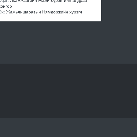
Эцэг:
Лхамжаагийн Мажигсүрэнгийн алдраа
хонгор
Эх:
Жамьяншаравын Нямдоржийн хүрэгч