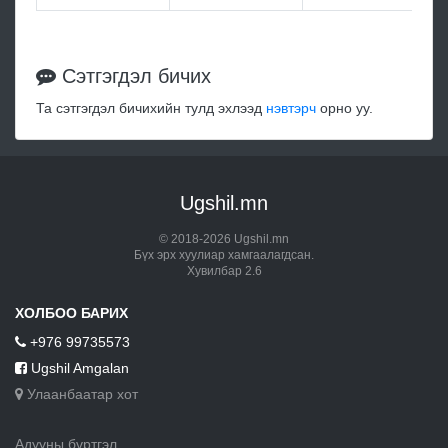
Сэтгэгдэл бичих
Та сэтгэгдэл бичихийн тулд эхлээд
нэвтэрч
орно уу.
Ugshil.mn
© 2018-2026 Ugshil.mn
Бүх эрх хуулиар хамгаалагдсан.
Хувилбар 2.6
ХОЛБОО БАРИХ
+976 99735573
Ugshil Amgalan
Улаанбаатар хот
Адууны бүртгэл