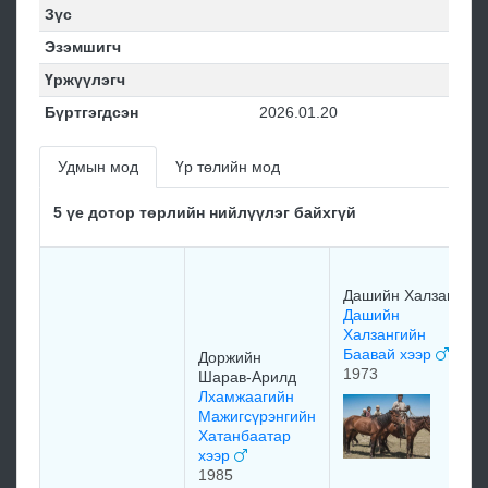
Зүс
Эзэмшигч
Үржүүлэгч
Бүртгэгдсэн
2026.01.20
Удмын мод
Үр төлийн мод
5 үе дотор төрлийн нийлүүлэг байхгүй
Дашийн Халзан
Дашийн
Халзангийн
Баавай хээр
Доржийн
1973
Шарав-Арилд
Лхамжаагийн
Мажигсүрэнгийн
Хатанбаатар
хээр
1985