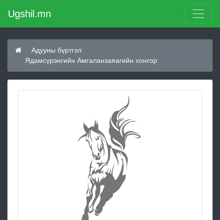
Ugshil.mn
Адууны бүртгэл
Ядамсүрэнгийн Амгаланзаяагийн хонгор