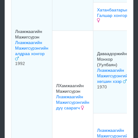
Хатанбаатарын
Галшар хонгор
Лхамжаагийн
Мажигсүрэн
Лхамжаагийн
Мажигсүрэнгийн
алдраа хонгор
Даваадоржийн
Монхор
1992
(Уулбаян)
Лхамжаагийн
Мажигсүрэнгийн
хөгшин хээр
ЛХамжаагийн
1970
Мажигсүрэн
Лхамжаагийн
Мажигсүрэнгийн
дүү саарагч
Лхамжаагийн
Мажигсүрэнгийн