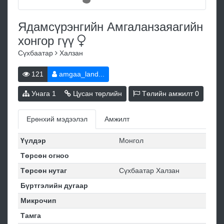
Ядамсүрэнгийн Амгаланзаяагийн
хонгор
гүү
Сүхбаатар
Халзан
121
amgaa_land...
Унага
1
Цусан төрлийн
Төлийн амжилт
0
Ерөнхий мэдээлэл
Амжилт
Үүлдэр
Монгол
Төрсөн огноо
Төрсөн нутаг
Сүхбаатар Халзан
Бүртгэлийн дугаар
Микрочип
Тамга