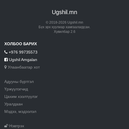
Ugshil.mn
© 2018-2026 Ugshil.mn
Бүх эрх хуулиар хамгаалагдсан.
Хувилбар 2.6
ХОЛБОО БАРИХ
+976 99735573
Ugshil Amgalan
Улаанбаатар хот
Адууны бүртгэл
Үржүүлэгчид
Цахим хээлтүүлэг
Уралдаан
Мэдээ, мэдээлэл
Нэвтрэх