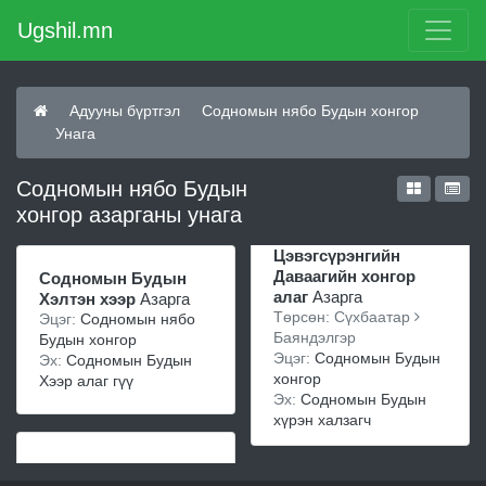
Ugshil.mn
Адууны бүртгэл
Содномын нябо Будын хонгор
Унага
Содномын нябо Будын
хонгор азарганы унага
Цэвэгсүрэнгийн
Даваагийн хонгор
Содномын Будын
алаг
Азарга
Хэлтэн хээр
Азарга
Төрсөн: Сүхбаатар
Эцэг:
Содномын нябо
Баяндэлгэр
Будын хонгор
Эцэг:
Содномын Будын
Эх:
Содномын Будын
хонгор
Хээр алаг гүү
Эх:
Содномын Будын
хүрэн халзагч