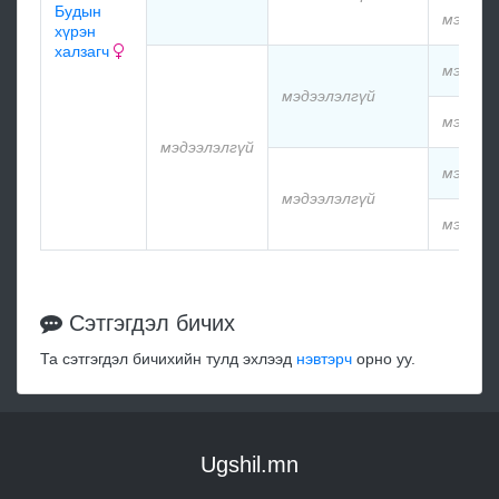
Будын
мэдээл
хүрэн
халзагч
мэдээл
мэдээлэлгүй
мэдээл
мэдээлэлгүй
мэдээл
мэдээлэлгүй
мэдээл
Сэтгэгдэл бичих
Та сэтгэгдэл бичихийн тулд эхлээд
нэвтэрч
орно уу.
Ugshil.mn