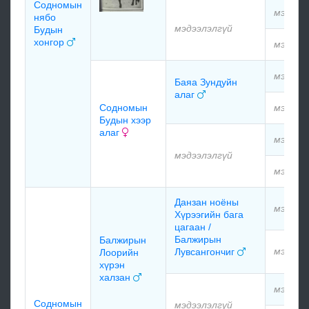
Содномын
мэдээл
нябо
мэдээлэлгүй
Будын
хонгор
мэдээл
мэдээл
Баяа Зундуйн
алаг
Содномын
мэдээл
Будын хээр
алаг
мэдээл
мэдээлэлгүй
мэдээл
Данзан ноёны
мэдээл
Хүрээгийн бага
цагаан /
Балжирын
Балжирын
мэдээл
Лувсангончиг
Лоорийн
хүрэн
халзан
мэдээл
Содномын
мэдээлэлгүй