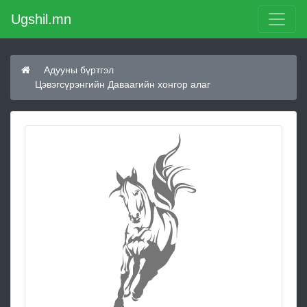
Ugshil.mn
Адууны бүртгэл
Цэвэгсүрэнгийн Даваагийн хонгор алаг