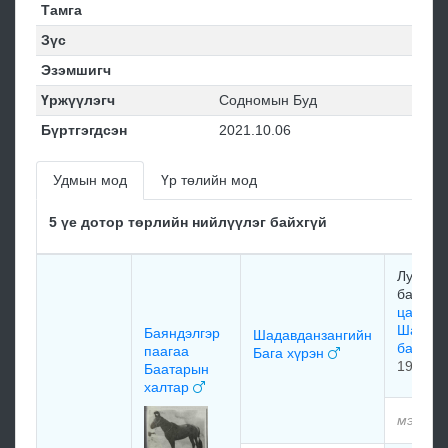
Тамга
Зүс
Эзэмшигч
Үржүүлэгч
Содномын Буд
Бүртгэгдсэн
2021.10.06
Удмын мод
Үр төлийн мод
5 үе дотор төрлийн нийлүүлэг байхгүй
Лувсан
баян С
цаасан
Шадавд
Баяндэлгэр
Шадавданзангийн
баячуу
паагаа
Бага хүрэн
1936
Баатарын
халтар
мэдээл