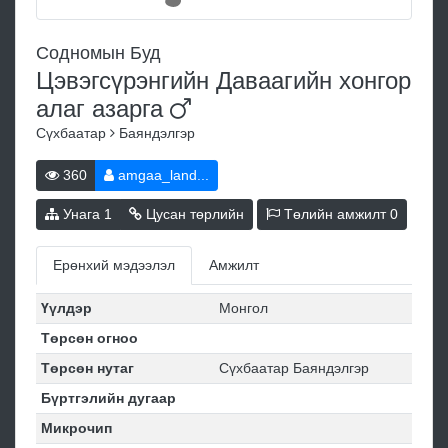
Содномын Буд
Цэвэгсүрэнгийн Даваагийн хонгор
алаг
азарга
Сүхбаатар
Баяндэлгэр
360
amgaa_land...
Унага
1
Цусан төрлийн
Төлийн амжилт
0
Ерөнхий мэдээлэл
Амжилт
Үүлдэр
Монгол
Төрсөн огноо
Төрсөн нутаг
Сүхбаатар Баяндэлгэр
Бүртгэлийн дугаар
Микрочип