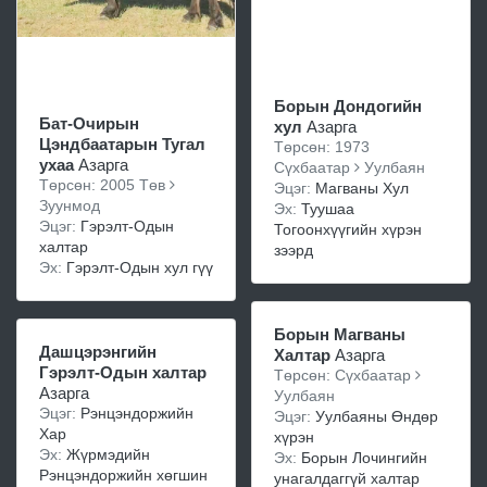
Борын Дондогийн
Бат-Очирын
хул
Азарга
Цэндбаатарын Тугал
Төрсөн: 1973
ухаа
Азарга
Сүхбаатар
Уулбаян
Төрсөн: 2005 Төв
Эцэг:
Магваны Хул
Зуунмод
Эх:
Туушаа
Эцэг:
Гэрэлт-Одын
Тогоонхүүгийн хүрэн
халтар
зээрд
Эх:
Гэрэлт-Одын хул гүү
Борын Магваны
Дашцэрэнгийн
Халтар
Азарга
Гэрэлт-Одын халтар
Төрсөн: Сүхбаатар
Азарга
Уулбаян
Эцэг:
Рэнцэндоржийн
Эцэг:
Уулбаяны Өндөр
Хар
хүрэн
Эх:
Жүрмэдийн
Эх:
Борын Лочингийн
Рэнцэндоржийн хөгшин
унагалдаггүй халтар