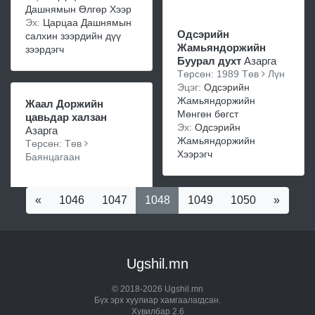
Дашнямын Өлгөр Хээр
Эх:
Царцаа Дашнямын
Одсэрийн
салхин зээрдийн дүү
Жамьяндоржийн
зээрдэгч
Буурал духт
Азарга
Төрсөн: 1989 Төв
Лүн
Эцэг:
Одсэрийн
Жамьяндоржийн
Жаал Доржийн
Мөнгөн бөгст
цавьдар халзан
Эх:
Одсэрийн
Азарга
Жамьяндоржийн
Төрсөн: Төв
Хээрэгч
Баянцагаан
«
1046
1047
1048
1049
1050
»
Ugshil.mn
© 2018-2026 Ugshil.mn
Бүх эрх хуулиар хамгаалагдсан.
Хувилбар 2.6