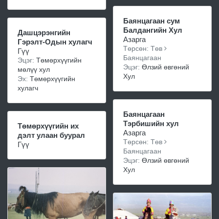
Баянцагаан сум
Балдангийн Хул
Дашцэрэнгийн
Азарга
Гэрэлт-Одын хулагч
Төрсөн: Төв
Гүү
Баянцагаан
Эцэг:
Төмөрхүүгийн
Эцэг:
Өлзий өвгөний
мөлүү хул
Хул
Эх:
Төмөрхүүгийн
хулагч
Баянцагаан
Тэрбишийн хул
Төмөрхүүгийн их
Азарга
дэлт улаан буурал
Төрсөн: Төв
Гүү
Баянцагаан
Эцэг:
Өлзий өвгөний
Хул