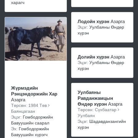
харагч
Лодойн хүрэн
Азарга
Эцэг:
Уулбаяны Өндөр
хүрэн
Долийн хүрэн
Азарга
Эцэг:
Уулбаяны Өндөр
хүрэн
Жүрмэдийн
Уулбаяны
Рэнцэндоржийн Хар
Равданжамцын
Азарга
Өндөр хүрэн
Азарга
Төрсөн: 1984 Төв
Төрсөн: Сүхбаатар
Баянцагаан
Уулбаян
Эцэг:
Гомбодоржийн
Эцэг:
Шадавданзангийн
Бавуушийн саарал
хүрэн
Эх:
Гомбодоржийн
Бавуушийн хүрэгч