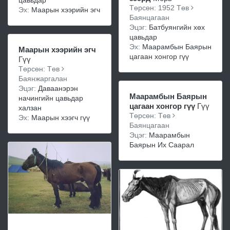
цавьдар
Төрсөн: 1952 Төв
Эх:
Маарын хээрийн эгч
Баянцагаан
Эцэг:
Батбуянгийн хөх
цавьдар
Эх:
Маарамбын Баярын
Маарын хээрийн эгч
цагаан хонгор гүү
Гүү
Төрсөн: Төв
Баянжаргалан
Эцэг:
Даваанэрэн
Маарамбын Баярын
начингийн цавьдар
цагаан хонгор гүү
Гүү
халзан
Төрсөн: Төв
Эх:
Маарын хээгч гүү
Баянцагаан
Эцэг:
Маарамбын
Баярын Их Саарал