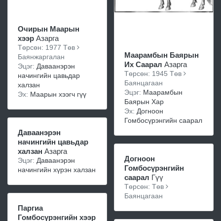
Очирын Маарын
хээр
Азарга
Төрсөн: 1977 Төв
Маарамбын Баярын
Баянжаргалан
Их Саарал
Азарга
Эцэг:
Даваанэрэн
Төрсөн: 1945 Төв
начингийн цавьдар
Баянцагаан
халзан
Эцэг:
Маарамбын
Эх:
Маарын хээгч гүү
Баярын Хар
Эх:
Догноон
Гомбосүрэнгийн саарал
Даваанэрэн
начингийн цавьдар
халзан
Азарга
Догноон
Эцэг:
Даваанэрэн
Гомбосүрэнгийн
начингийн хүрэн халзан
саарал
Гүү
Төрсөн: Төв
Баянцагаан
Паргиа
Гомбосүрэнгийн хээр