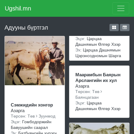
Ugshil.mn
Адууны бүртгэл
Эцэг:
Царцаа
Дашнямын Өлгөр Хээр
Эх:
Царцаа Дашнямын
Цэрэнсодномын Шарга
халзан
Маарамбын Баярын
Арслангийн их хул
Азарга
Төрсөн: Төв
Баянцагаан
Эцэг:
Царцаа
Сэмжидийн хонгор
Дашнямын Өлгөр Хээр
Азарга
Төрсөн: Төв
Зуунмод
Эцэг:
Гомбодоржийн
Бавуушийн саарал
Эх:
Батбуянгийн хүрэгч