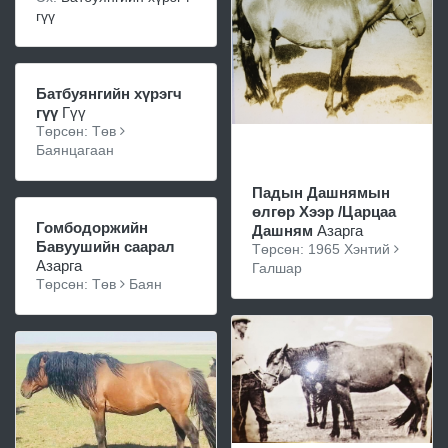
гүү
Батбуянгийн хүрэгч
гүү
Гүү
Төрсөн: Төв
Баянцагаан
Падын Дашнямын
өлгөр Хээр /Царцаа
Гомбодоржийн
Дашням
Азарга
Бавуушийн саарал
Төрсөн: 1965 Хэнтий
Азарга
Галшар
Төрсөн: Төв
Баян