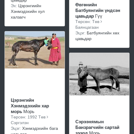
цавьдар
Өвгөнийн
Эх:
Цэрэнгиийн
Батбуянгийн үндсэн
Хэнмэдэхийн хул
цавьдар
Гүү
халзагч
Төрсөн: Төв
Баянцагаан
Эцэг:
Батбуянгийн хөх
цавьдар
Цэрэнгийн
Хэнмэдэхийн хар
морь
Морь
Төрсөн: 1992 Төв
Сэрээнямын
Сэргэлэн
Банзрагчийн сартай
Эцэг:
Хэнмэдэхийн бага
зээрд
Морь