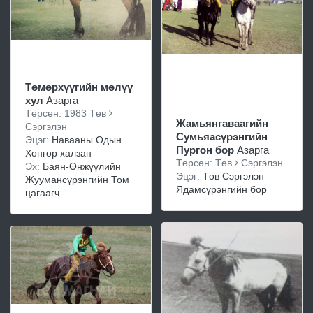
Төмөрхүүгийн мөлүү
хул
Азарга
Төрсөн: 1983 Төв
Жамьянгаваагийн
Сэргэлэн
Сумьяасүрэнгийн
Эцэг:
Навааны Одын
Пургон бор
Азарга
Хонгор халзан
Төрсөн: Төв
Сэргэлэн
Эх:
Баян-Өнжүүлийн
Эцэг:
Төв Сэргэлэн
Жуумансүрэнгийн Том
Ядамсүрэнгийн бор
цагаагч