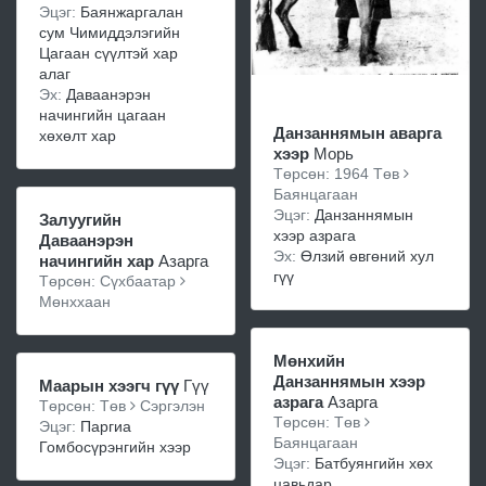
Эцэг:
Баянжаргалан
сум Чимиддэлэгийн
Цагаан сүүлтэй хар
алаг
Эх:
Даваанэрэн
начингийн цагаан
Данзаннямын аварга
хөхөлт хар
хээр
Морь
Төрсөн: 1964 Төв
Баянцагаан
Эцэг:
Данзаннямын
Залуугийн
хээр азрага
Даваанэрэн
Эх:
Өлзий өвгөний хул
начингийн хар
Азарга
гүү
Төрсөн: Сүхбаатар
Мөнххаан
Мөнхийн
Данзаннямын хээр
Маарын хээгч гүү
Гүү
азрага
Азарга
Төрсөн: Төв
Сэргэлэн
Төрсөн: Төв
Эцэг:
Паргиа
Баянцагаан
Гомбосүрэнгийн хээр
Эцэг:
Батбуянгийн хөх
цавьдар