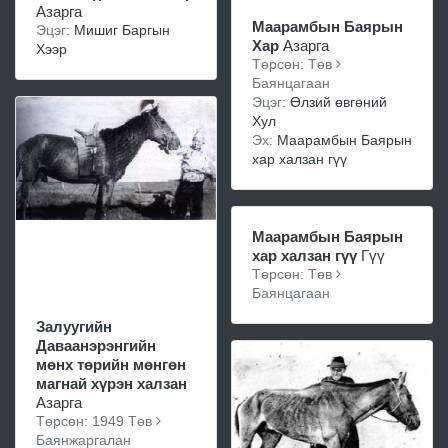
Азарга
Маарамбын Баярын
Эцэг:
Мишиг Баргын
Хар
Азарга
Хээр
Төрсөн: Төв
Баянцагаан
Эцэг:
Өлзий өвгөний
Хул
Эх:
Маарамбын Баярын
хар халзан гүү
Маарамбын Баярын
хар халзан гүү
Гүү
Төрсөн: Төв
Баянцагаан
Залуугийн
Даваанэрэнгийн
мөнх төрийн мөнгөн
магнай хүрэн халзан
Азарга
Төрсөн: 1949 Төв
Баянжаргалан