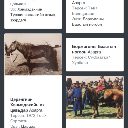
Азарга
цавьдар
Төрсөн: Төв
Эх:
Хэнмэдэхийн
Баянцагаан
Түвшинсанаагийн жамц
Эцэг:
Боржигоны
зээрдэгч
Баастын ногоон
Боржигоны Баастын
ногоон
Азарга
Төрсөн: Сүхбаатар
Уулбаян
Цэрэнгийн
Хэнмэдэхийн их
цавьдар
Азарга
Төрсөн: 1972 Төв
Сэргэлэн
Эцэг:
Царцаа