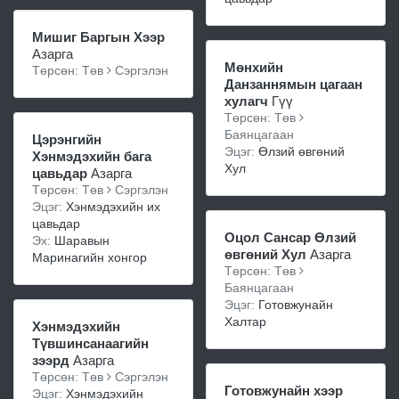
Мишиг Баргын Хээр
Азарга
Мөнхийн
Төрсөн: Төв
Сэргэлэн
Данзаннямын цагаан
хулагч
Гүү
Төрсөн: Төв
Баянцагаан
Цэрэнгийн
Эцэг:
Өлзий өвгөний
Хэнмэдэхийн бага
Хул
цавьдар
Азарга
Төрсөн: Төв
Сэргэлэн
Эцэг:
Хэнмэдэхийн их
цавьдар
Оцол Сансар Өлзий
Эх:
Шаравын
өвгөний Хул
Азарга
Маринагийн хонгор
Төрсөн: Төв
Баянцагаан
Эцэг:
Готовжунайн
Халтар
Хэнмэдэхийн
Түвшинсанаагийн
зээрд
Азарга
Төрсөн: Төв
Сэргэлэн
Готовжунайн хээр
Эцэг:
Хэнмэдэхийн