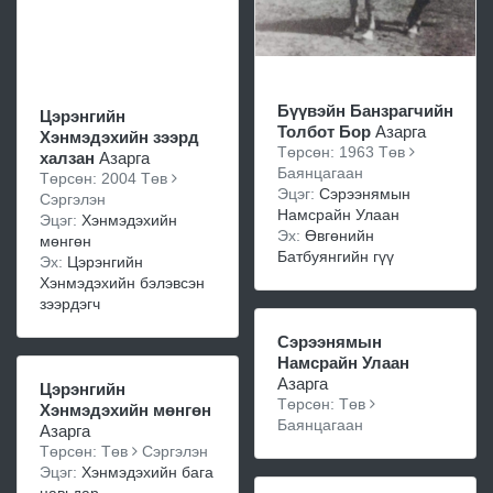
Бүүвэйн Банзрагчийн
Цэрэнгийн
Толбот Бор
Азарга
Хэнмэдэхийн зээрд
Төрсөн: 1963 Төв
халзан
Азарга
Баянцагаан
Төрсөн: 2004 Төв
Эцэг:
Сэрээнямын
Сэргэлэн
Намсрайн Улаан
Эцэг:
Хэнмэдэхийн
Эх:
Өвгөнийн
мөнгөн
Батбуянгийн гүү
Эх:
Цэрэнгийн
Хэнмэдэхийн бэлэвсэн
зээрдэгч
Сэрээнямын
Намсрайн Улаан
Азарга
Цэрэнгийн
Төрсөн: Төв
Хэнмэдэхийн мөнгөн
Баянцагаан
Азарга
Төрсөн: Төв
Сэргэлэн
Эцэг:
Хэнмэдэхийн бага