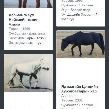
Төрсөн: 1993
Сүхбаатар
Халзан
Эцэг:
Баавай хээр
Эх:
Дашийн Халзангийн
Дарьганга сум
хээр гүү
Нийгмийн тожин
Азарга
Төрсөн: 1969
Сүхбаатар
Дарьганга
Эцэг:
Хув шарын Тожин
Эх:
нэгдэл тожин гүү
Ядмаагийн Цэндийн
Хүрэлбаатарын хар
Азарга
Төрсөн: 2001
Сүхбаатар
Халзан