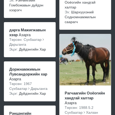
Эх:
Рэнчингийн
Ооёогийн хандгай
Гомбожавын дүйдэн
халтар
хээрэгч
Эх:
Шархүүхэний
Содномнамжилын
саарагч
дарга Мажигжавын
хээр
Азарга
Төрсөн: Сүхбаатар
Дарьганга
Эцэг:
Дүйдэнгийн Хар
Доржнамжимын
Лувсандоржийн хар
Азарга
Төрсөн: 1967
Сүхбаатар
Дарьганга
Рагчаагийн Ооёогийн
Эцэг:
Дүйдэнгийн Хар
хандгай халтар
Азарга
Төрсөн: 1988.5.2
Сүхбаатар
Халзан
Рэнцэнгийн