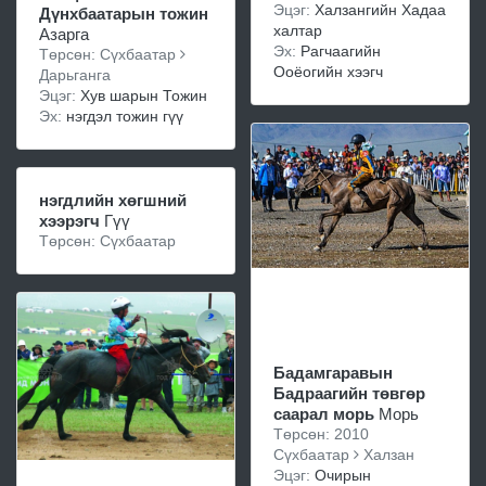
Эцэг:
Халзангийн Хадаа
Дүнхбаатарын тожин
халтар
Азарга
Эх:
Рагчаагийн
Төрсөн: Сүхбаатар
Ооёогийн хээгч
Дарьганга
Эцэг:
Хув шарын Тожин
Эх:
нэгдэл тожин гүү
нэгдлийн хөгшний
хээрэгч
Гүү
Төрсөн: Сүхбаатар
Бадамгаравын
Бадраагийн төвгөр
саарал морь
Морь
Төрсөн: 2010
Сүхбаатар
Халзан
Эцэг:
Очирын