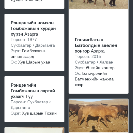
Рэнцэнгийн номхон
Гомбожавын хурдан
хүрэн
Азарга
Төрсөн: 1977
Гончигбатын
Сүхбаатар
Дарьганга
Батболдын зөөлөн
Эцэг:
Гомбожавын
хонгор
Азарга
өнчин зээрд
Төрсөн: 2015
Эх:
Хув Шарын ухаа
Сүхбаатар
Халзан
Эцэг:
Өнгийн хонгор
Эх:
Батхүрэлийн
Батмөнхийн жажига
хээр
Рэнцэнгийн
Гомбожавын сартай
ухаагч
Гүү
Төрсөн: Сүхбаатар
Дарьганга
Эцэг:
Хув шарын Тожин