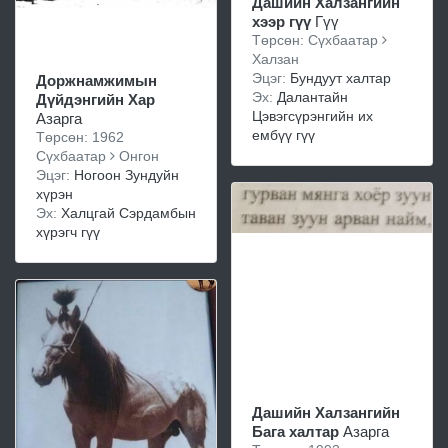
Дашийн Халзангийн
хээр гүү
Гүү
Төрсөн: Сүхбаатар
Халзан
Эцэг:
Бундуут халтар
Доржнамжимын
Эх:
Далантайн
Дүйдэнгийн Хар
Цэвэгсүрэнгийн их
Азарга
ембүү гүү
Төрсөн: 1962
Сүхбаатар
Онгон
Эцэг:
Ногоон Зундуйн
хүрэн
Эх:
Халцгай Сэрдамбын
хүрэгч гүү
Дашийн Халзангийн
Бага халтар
Азарга