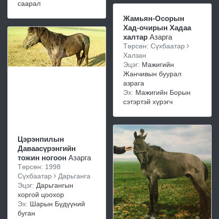
саарал
Жамьян-Осорын
Хад-очирын Хадаа
халтар
Азарга
Төрсөн: Сүхбаатар
Халзан
Эцэг:
Мажигийн
Жанчивын буурал
азрага
Эх:
Мажигийн Борын
сэтэртэй хүрэгч
Цэрэнпилын
Даваасүрэнгийн
тожин ногоон
Азарга
Төрсөн: 1998
Сүхбаатар
Дарьганга
Эцэг:
Дарьгангын
хоргой цоохор
Эх:
Шарын Бүдүүний
буган