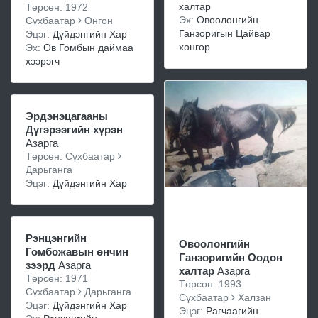
халтар
Төрсөн: 1972
Эх:
Овоолонгийн
Сүхбаатар
Онгон
Ганзоригын Цайвар
Эцэг:
Дүйдэнгийн Хар
хонгор
Эх:
Ов Гомбын даймаа
хээрэгч
Эрдэнэцагааны
Дүгэрээгийн хүрэн
Азарга
Төрсөн: Сүхбаатар
Дарьганга
Эцэг:
Дүйдэнгийн Хар
Рэнцэнгийн
Овоолонгийн
Гомбожавын өнчин
Ганзоригийн Оодон
зээрд
Азарга
халтар
Азарга
Төрсөн: 1971
Төрсөн: 1993
Сүхбаатар
Дарьганга
Сүхбаатар
Халзан
Эцэг:
Дүйдэнгийн Хар
Эцэг:
Рагчаагийн