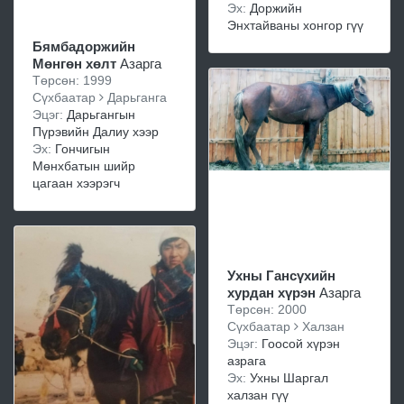
Эх:
Доржийн
Энхтайваны хонгор гүү
Бямбадоржийн
Мөнгөн хөлт
Азарга
Төрсөн: 1999
Сүхбаатар
Дарьганга
Эцэг:
Дарьгангын
Пүрэвийн Далиу хээр
Эх:
Гончигын
Мөнхбатын шийр
цагаан хээрэгч
Ухны Гансүхийн
хурдан хүрэн
Азарга
Төрсөн: 2000
Сүхбаатар
Халзан
Эцэг:
Гоосой хүрэн
азрага
Эх:
Ухны Шаргал
халзан гүү