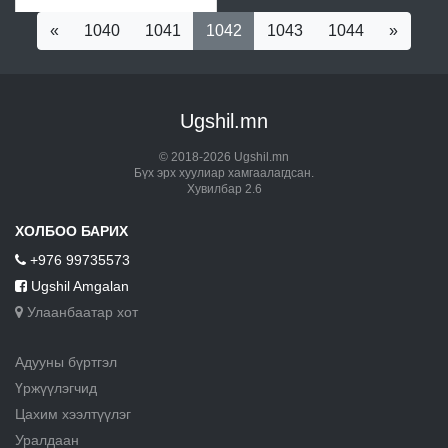
«
1040
1041
1042
1043
1044
»
Ugshil.mn
© 2018-2026 Ugshil.mn
Бүх эрх хуулиар хамгаалагдсан.
Хувилбар 2.6
ХОЛБОО БАРИХ
+976 99735573
Ugshil Amgalan
Улаанбаатар хот
Адууны бүртгэл
Үржүүлэгчид
Цахим хээлтүүлэг
Уралдаан