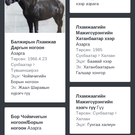
хээр азрага
Лхамжаагийн
Мажигсүрэнгийн
Хатанбаатар хээр
Балжирын Лхамжав
Азарга
Даргын ногоон
Төрсөн: 1985
Азарга
Сүхбаатар
Халзан
Төрсөн: 1966.4.23
Эцэг:
Баавай хээр
Сүхбаатар
Эх:
Хатанбаатарын
Түвшинширээ
Галшар хонгор
Эцэг:
Чоймчигийн
Борын ногоон
Эх:
Жаал Шаравын
хүрэгч гүү
Лхамжаагийн
Мажигсүрэнгийн
хээгч гүү
Гүү
Төрсөн: Сүхбаатар
Бор Чоймчигын
Халзан
ногоон/Борын
Эцэг:
Гунгаа халиун
ногоон
Азарга