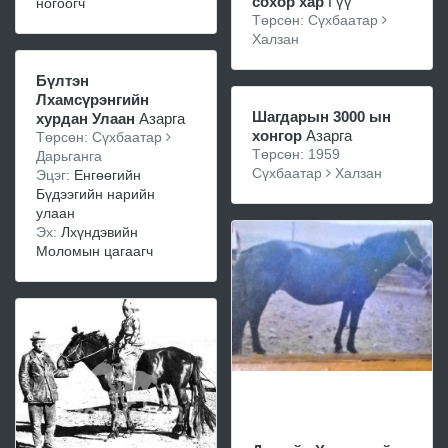
сохор хар
Гүү
ногоогч
Төрсөн: Сүхбаатар
Халзан
Бүлтэн
Лхамсүрэнгийн
Шагдарын 3000 ын
хурдан Улаан
Азарга
хонгор
Азарга
Төрсөн: Сүхбаатар
Төрсөн: 1959
Дарьганга
Сүхбаатар
Халзан
Эцэг:
Енгөөгийн
Бүдээгийн нарийн
улаан
Эх:
Лхүндэвийн
Моломын цагаагч