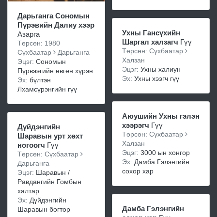
Дарьганга Сономын
Пүрэвийн Далиу хээр
Ухны Гансүхийн
Азарга
Шаргал халзагч
Гүү
Төрсөн: 1980
Төрсөн: Сүхбаатар
Сүхбаатар
Дарьганга
Халзан
Эцэг:
Сономын
Эцэг:
Ухны халиун
Пүрвээгийн өвгөн хүрэн
Эх:
Ухны хээгч гүү
Эх:
бүлтэн
Лхамсүрэнгийн гүү
Аюушийн Ухны гэлэн
хээрэгч
Гүү
Дүйдэнгийн
Төрсөн: Сүхбаатар
Шаравын урт хөхт
Халзан
ногоогч
Гүү
Эцэг:
3000 ын хонгор
Төрсөн: Сүхбаатар
Эх:
Дамба Гэлэнгийн
Дарьганга
сохор хар
Эцэг:
Шаравын /
Равдангийн Гомбын
халтар
Эх:
Дүйдэнгийн
Дамба Гэлэнгийн
Шаравын бөгтөр