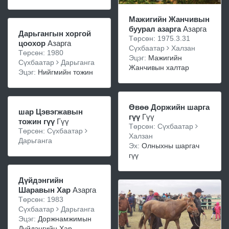
Мажигийн Жанчивын
буурал азарга
Азарга
Дарьгангын хоргой
Төрсөн: 1975.3.31
цоохор
Азарга
Сүхбаатар
Халзан
Төрсөн: 1980
Эцэг:
Мажигийн
Сүхбаатар
Дарьганга
Жанчивын халтар
Эцэг:
Нийгмийн тожин
Өвөө Доржийн шарга
шар Цэвэгжавын
гүү
Гүү
тожин гүү
Гүү
Төрсөн: Сүхбаатар
Төрсөн: Сүхбаатар
Халзан
Дарьганга
Эх:
Олныхны шаргач
гүү
Дүйдэнгийн
Шаравын Хар
Азарга
Төрсөн: 1983
Сүхбаатар
Дарьганга
Эцэг:
Доржнамжимын
Дүйдэнгийн Хар