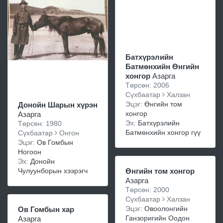
Батхүрэлийн
Батмөнхийн Өнгийн
хонгор
Азарга
Төрсөн: 2006
Сүхбаатар
Халзан
Эцэг:
Өнгийн том
Донойн Шарын хүрэн
хонгор
Азарга
Эх:
Батхүрэлийн
Төрсөн: 1980
Батмөнхийн хонгор гүү
Сүхбаатар
Онгон
Эцэг:
Ов Гомбын
Ногоон
Эх:
Донойн
Чулуунборын хээрэгч
Өнгийн том хонгор
Азарга
Төрсөн: 2000
Сүхбаатар
Халзан
Эцэг:
Овоолонгийн
Ов Гомбын хар
Ганзоригийн Оодон
Азарга