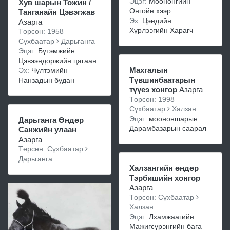
Эцэг:
Моононгийн
Хув шарын Тожин /
Онгойн хээр
Танганайн Цэвэгжав
Эх:
Цэндийн
Азарга
Хүрлээгийн Харагч
Төрсөн: 1958
Сүхбаатар
Дарьганга
Эцэг:
Бүтэмжийн
Цэвээндоржийн цагаан
Махгалын
Эх:
Чүлтэмийн
Түвшинбаатарын
Нанзадын будан
түүеэ хонгор
Азарга
Төрсөн: 1998
Сүхбаатар
Халзан
Эцэг:
моононшарын
Дарьганга Өндөр
Дарамбазарын саарал
Санжийн улаан
Азарга
Төрсөн: Сүхбаатар
Дарьганга
Халзангийн өндөр
Тэрбишийн хонгор
Азарга
Төрсөн: Сүхбаатар
Халзан
Эцэг:
Лхамжаагийн
Мажигсүрэнгийн бага