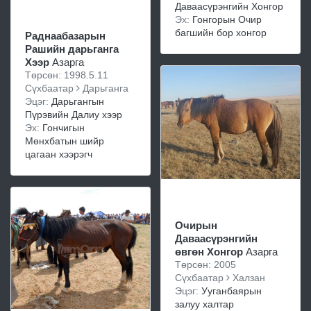
Даваасүрэнгийн Хонгор
Эх:
Гонгорын Очир
багшийн бор хонгор
Раднаабазарын
Рашийн дарьганга
Хээр
Азарга
Төрсөн: 1998.5.11
Сүхбаатар
Дарьганга
Эцэг:
Дарьгангын
Пүрэвийн Далиу хээр
Эх:
Гончигын
Мөнхбатын шийр
цагаан хээрэгч
Очирын
Даваасүрэнгийн
өвгөн Хонгор
Азарга
Төрсөн: 2005
Сүхбаатар
Халзан
Эцэг:
Ууганбаярын
залуу халтар