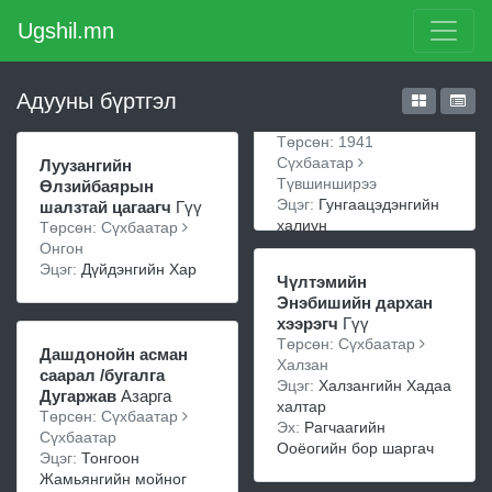
Ugshil.mn
Адууны бүртгэл
Төрсөн: 1941
Сүхбаатар
Луузангийн
Түвшинширээ
Өлзийбаярын
Эцэг:
Гунгаацэдэнгийн
шалзтай цагаагч
Гүү
халиун
Төрсөн: Сүхбаатар
Онгон
Эцэг:
Дүйдэнгийн Хар
Чүлтэмийн
Энэбишийн дархан
хээрэгч
Гүү
Төрсөн: Сүхбаатар
Дашдонойн асман
Халзан
саарал /бугалга
Эцэг:
Халзангийн Хадаа
Дугаржав
Азарга
халтар
Төрсөн: Сүхбаатар
Эх:
Рагчаагийн
Сүхбаатар
Ооёогийн бор шаргач
Эцэг:
Тонгоон
Жамьянгийн мойног