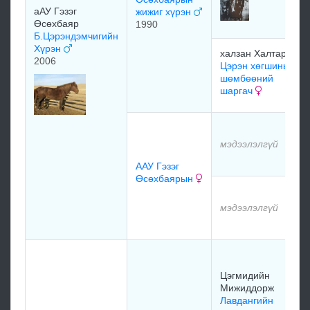
аАУ Гэзэг
жижиг хүрэн
Өсөхбаяр
1990
Б.Цэрэндэмчигийн
Хүрэн
халзан Халтар
2006
Цэрэн хөгшины
шөмбөөний
шаргач
мэдээлэлгүй
ААУ Гэзэг
Өсөхбаярын
мэдээлэлгүй
Цэгмидийн
Мижиддорж
Лавдангийн