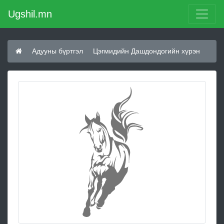
Ugshil.mn
Адууны бүртгэл
Цэгмидийн Дашдондогийн хүрэн