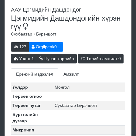
ААУ Цэгмидийн Дашдондог
Цэгмидийн Дашдондогийн хүрэн
гүү
Сүхбаатар
Бүрэнцогт
127
Orgilpeak0...
Унага
1
Цусан төрлийн
Төлийн амжилт
0
Ерөнхий мэдээлэл
Амжилт
Үүлдэр
Монгол
Төрсөн огноо
Төрсөн нутаг
Сүхбаатар Бүрэнцогт
Бүртгэлийн
дугаар
Микрочип