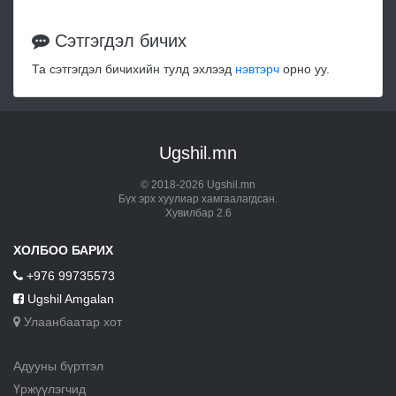
Сэтгэгдэл бичих
Та сэтгэгдэл бичихийн тулд эхлээд
нэвтэрч
орно уу.
Ugshil.mn
© 2018-2026 Ugshil.mn
Бүх эрх хуулиар хамгаалагдсан.
Хувилбар 2.6
ХОЛБОО БАРИХ
+976 99735573
Ugshil Amgalan
Улаанбаатар хот
Адууны бүртгэл
Үржүүлэгчид