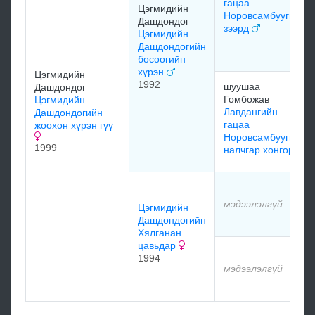
гацаа
Цэгмидийн
Норовсамбуугийн
Дашдондог
зээрд
Цэгмидийн
Дашдондогийн
босоогийн
хүрэн
Цэгмидийн
1992
шуушаа
Дашдондог
Гомбожав
Цэгмидийн
Лавдангийн
Дашдондогийн
гацаа
жоохон хүрэн гүү
Норовсамбуугийн
1999
налчгар хонгор
мэдээлэлгүй
Цэгмидийн
Дашдондогийн
Хялганан
цавьдар
1994
мэдээлэлгүй