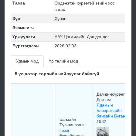
Тамга
Эрдэнэтэй хүрээтэй эвийн хос
загас
Зүс
Хүрэн
Эзэмшигч
Үржүүлэгч
ААУ Цэгмидийн Дашдондог
Бүртгэгдсэн
2026.02.03
Удмын мод
Үр төлийн мод
5 үе дотор төрлийн нийлүүлэг байхгүй
Дамдинсүрэнгийн
Догсом
Ядамын
Банзрагчийн
банзайн Буган
Банзайн
1982
Түвшинзаяа
Гэзэг
Өсөхбаярын