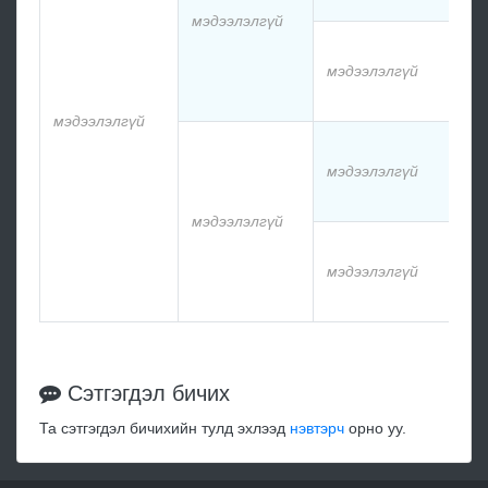
мэдээлэлгүй
мэдээлэлгүй
мэдээлэлгүй
мэдээлэлгүй
мэдээлэлгүй
мэдээлэлгүй
Сэтгэгдэл бичих
Та сэтгэгдэл бичихийн тулд эхлээд
нэвтэрч
орно уу.