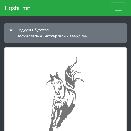
Ugshil.mn
Адууны бүртгэл
Төгсжаргалын Батжаргалын зээрд гүү