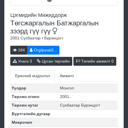
Цэгмидийн Мижиддорж
Төгсжаргалын Батжаргалын
зээрд гүү
гүү
2001
Сүхбаатар
Бүрэнцогт
184
Orgilpeak0...
Унага
3
Цусан төрлийн
Төлийн амжилт
0
Ерөнхий мэдээлэл
Амжилт
Үүлдэр
Монгол
Төрсөн огноо
2001..
Төрсөн нутаг
Сүхбаатар Бүрэнцогт
Бүртгэлийн дугаар
Микрочип