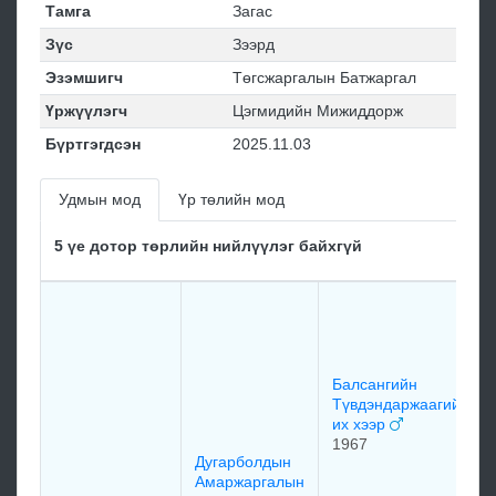
Тамга
Загас
Зүс
Зээрд
Эзэмшигч
Төгсжаргалын Батжаргал
Үржүүлэгч
Цэгмидийн Мижиддорж
Бүртгэгдсэн
2025.11.03
Удмын мод
Үр төлийн мод
5 үе дотор төрлийн нийлүүлэг байхгүй
Балсангийн
Түвдэндаржаагийн
их хээр
1967
Дугарболдын
Амаржаргалын