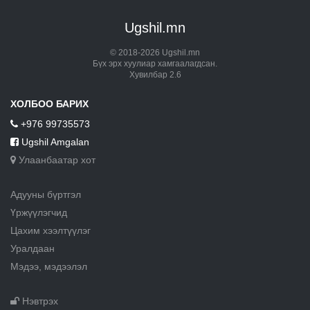
Ugshil.mn
© 2018-2026 Ugshil.mn
Бүх эрх хуулиар хамгаалагдсан.
Хувилбар 2.6
ХОЛБОО БАРИХ
+976 99735573
Ugshil Amgalan
Улаанбаатар хот
Адууны бүртгэл
Үржүүлэгчид
Цахим хээлтүүлэг
Уралдаан
Мэдээ, мэдээлэл
Нэвтрэх