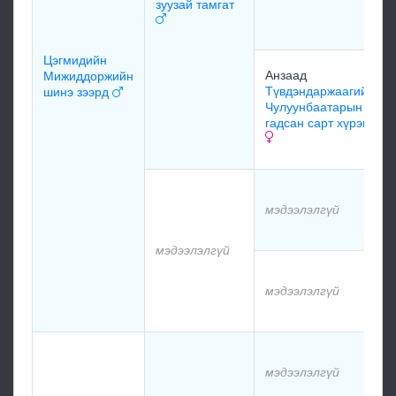
зуузай тамгат
Цэгмидийн
Анзаад
Мижиддоржийн
Түвдэндаржаагийн
шинэ зээрд
Чулуунбаатарын
гадсан сарт хүрэгч
мэдээлэлгүй
мэдээлэлгүй
мэдээлэлгүй
мэдээлэлгүй