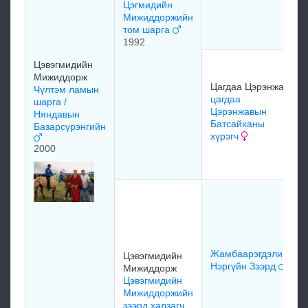
Цэгмидийн
Мижиддоржийн
том шарга
1992
Цэвэгмидийн
Мижиддорж
Цагдаа Цэрэнжав
Чүлтэм ламын
цагдаа
шарга /
Цэрэнжавын
Няндавын
Батсайханы
Базарсүрэнгийн
хүрэгч
2000
Жамбаарэгдэлийн
Цэвэгмидийн
Нэргүйн Зээрд
Мижиддорж
Цэвэгмидийн
Мижиддоржийн
зээрд халзагч