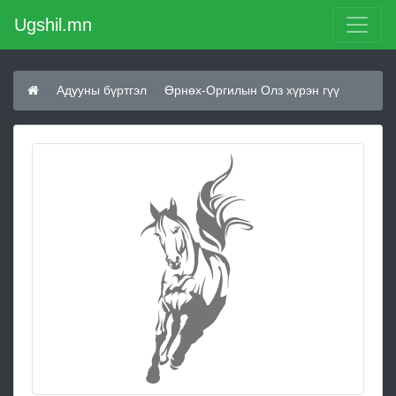
Ugshil.mn
Адууны бүртгэл
Өрнөх-Оргилын Олз хүрэн гүү