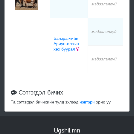
мэдээлэлгүй
мэдээлэлгүй
Банзрагчийн
Ариун-олзын
хөх буурал
мэдээлэлгүй
Сэтгэгдэл бичих
Та сэтгэгдэл бичихийн тулд эхлээд
нэвтэрч
орно уу.
Ugshil.mn