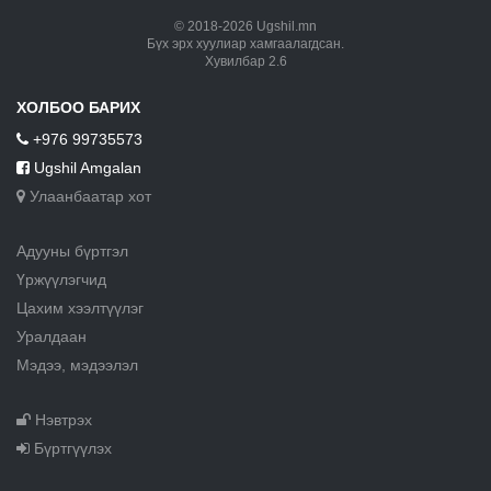
© 2018-2026 Ugshil.mn
Бүх эрх хуулиар хамгаалагдсан.
Хувилбар 2.6
ХОЛБОО БАРИХ
+976 99735573
Ugshil Amgalan
Улаанбаатар хот
Адууны бүртгэл
Үржүүлэгчид
Цахим хээлтүүлэг
Уралдаан
Мэдээ, мэдээлэл
Нэвтрэх
Бүртгүүлэх