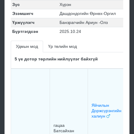
Зүс
Хүрэн
Эзэмшигч
Дашдондогийн Өрнөх-Оргил
Үржүүлэгч
Банзрагчийн Ариун -Олз
Бүртгэгдсэн
2025.10.24
Удмын мод
Үр төлийн мод
5 үе дотор төрлийн нийлүүлэг байхгүй
Яйчилын
Доржсүрэнгийн
халиун
гацаа
Батсайхан