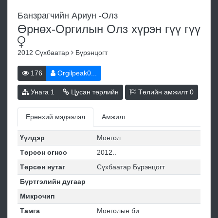
Банзрагчийн Ариун -Олз
Өрнөх-Оргилын Олз хүрэн гүү
гүү
2012
Сүхбаатар
Бүрэнцогт
176
Orgilpeak0...
Унага
1
Цусан төрлийн
Төлийн амжилт
0
Ерөнхий мэдээлэл
Амжилт
Үүлдэр
Монгол
Төрсөн огноо
2012..
Төрсөн нутаг
Сүхбаатар Бүрэнцогт
Бүртгэлийн дугаар
Микрочип
Тамга
Монголын би