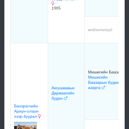
1985
мэдээлэлгүй
Мишигийн Баазар
Мишигийн
Баазарын будан
азарга
Аюушжавын
Даржаагийн
будан
Банзрагчийн
Ариун-олзын
хээр буурал