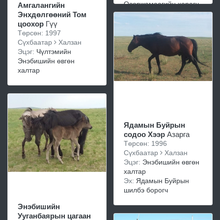
Осоржамаагийн харагч
Амгалангийн
Энхдөлгөөний Том
цоохор
Гүү
Төрсөн: 1997
Сүхбаатар
Халзан
Эцэг:
Чүлтэмийн
Энэбишийн өвгөн
халтар
Ядамын Буйрын
содоо Хээр
Азарга
Төрсөн: 1996
Сүхбаатар
Халзан
Эцэг:
Энэбишийн өвгөн
халтар
Эх:
Ядамын Буйрын
шилбэ борогч
Энэбишийн
Ууганбаярын цагаан