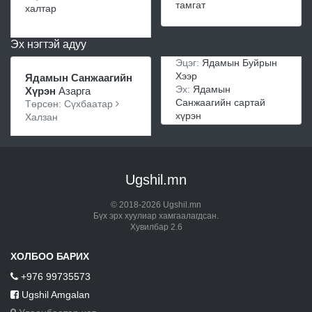
тамгат
халтар
Эх нэгтэй адуу
Эцэг:
Ядамын Буйрын
Хээр
Ядамын Санжаагийн
Эх:
Ядамын
Хүрэн
Азарга
Санжаагийн сартай
Төрсөн: Сүхбаатар
хүрэн
Халзан
Ugshil.mn
© 2018-2026 Ugshil.mn
Бүх эрх хуулиар хамгаалагдсан.
Хувилбар 2.6
ХОЛБОО БАРИХ
+976 99735573
Ugshil Amgalan