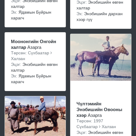
Эцэг:
Энэбишийн өвгөн
Эцэг:
Энэбишийн өвгөн
халтар
халтар
Эх:
Ядамын Буйрын
Эх:
Энэбишийн дархан
харагч
хээр гүү
Моононгийн Онгойн
халтар
Азарга
Төрсөн: Сүхбаатар
Халзан
Эцэг:
Энэбишийн өвгөн
халтар
Эх:
Ядамын Буйрын
харагч
Чүлтэмийн
Энэбишийн Овооны
хээр
Азарга
Төрсөн: 1997
Сүхбаатар
Халзан
Эцэг:
Энэбишийн өвгөн