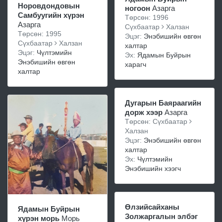
Норовдондовын
ногоон
Азарга
Самбуугийн хүрэн
Төрсөн: 1996
Азарга
Сүхбаатар
Халзан
Төрсөн: 1995
Эцэг:
Энэбишийн өвгөн
Сүхбаатар
Халзан
халтар
Эцэг:
Чүлтэмийн
Эх:
Ядамын Буйрын
Энэбишийн өвгөн
харагч
халтар
Дугарын Баяраагийн
дорж хээр
Азарга
Төрсөн: Сүхбаатар
Халзан
Эцэг:
Энэбишийн өвгөн
халтар
Эх:
Чүлтэмийн
Энэбишийн хээгч
Өлзийсайханы
Ядамын Буйрын
Золжаргалын элбэг
хүрэн морь
Морь