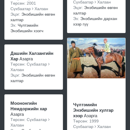
Сүхбаатар
Халзан
Төрсөн: 2001
Эцэг:
Энэбишийн өвгөн
Сүхбаатар
Халзан
халтар
Эцэг:
Энэбишийн өвгөн
Эх:
Энэбишийн дархан
халтар
хээр гүү
Эх:
Чүлтэмийн
Энэбишийн хээгч
Дашийн Халзангийн
Хар
Азарга
Төрсөн: Сүхбаатар
Халзан
Эцэг:
Энэбишийн өвгөн
халтар
Моононгийн
Чүлтэмийн
Нямдоржийн хар
Энэбишийн хулгар
Азарга
хээр
Азарга
Төрсөн: Сүхбаатар
Төрсөн: 1999
Халзан
Сүхбаатар
Халзан