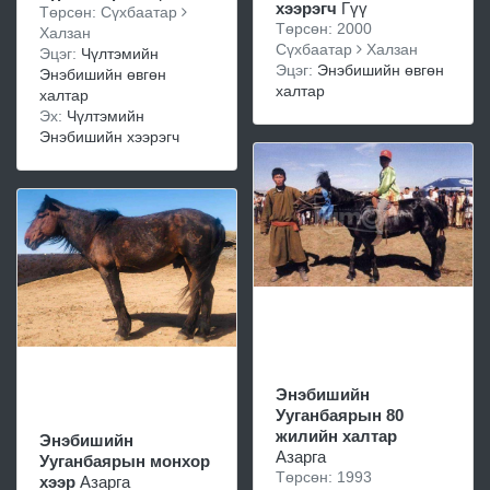
хээрэгч
Гүү
Төрсөн: Сүхбаатар
Төрсөн: 2000
Халзан
Сүхбаатар
Халзан
Эцэг:
Чүлтэмийн
Эцэг:
Энэбишийн өвгөн
Энэбишийн өвгөн
халтар
халтар
Эх:
Чүлтэмийн
Энэбишийн хээрэгч
Энэбишийн
Ууганбаярын 80
жилийн халтар
Энэбишийн
Азарга
Ууганбаярын монхор
Төрсөн: 1993
хээр
Азарга