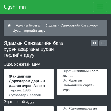
Ugshil.mn
Адууны бүртгэл
Ядамын Санжаагийн бага хүрэн
Цусан төрлийн адуу
Ядамын Санжаагийн бага
хүрэн азарганы цусан
төрлийн адуу
Эцэг, эх нэгтэй адуу
Эцэг:
Энэбишийн өвгөн
халтар
Жанцангийн
Эх:
Ядамын
Дорждэрэм даргын
Санжаагийн сартай
дааган хүрэн
Азарга
хүрэн
Төрсөн: 1996
Сүхбаатар
Халзан
Эцэг нэгтэй адуу
Эх:
Жамьяншаравын