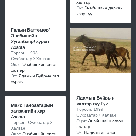
халтар
Эх:
Энэбишийн дархан
хээр гүү
Галын Баттөмөр/
Энэбишийн
Ууганбаяр/ хүрэн
Азарга
Төрсөн: 1998
Сүхбаатар
Халзан
Эцэг:
Энэбишийн өвгөн
халтар
Эх:
Ядамын Буйрын гал
хүрэгч
Ядамын Буйрын
халтар гүү
Гүү
Макс Ганбаатарын
Төрсөн: 1999
халзангийн хар
Сүхбаатар
Халзан
Азарга
Эцэг:
Энэбишийн өвгөн
Төрсөн: Сүхбаатар
халтар
Халзан
Эх:
Надиагийн олон
Эцэг:
Энэбишийн өвгөн