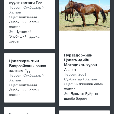
сүүлт халтагч
Гүү
Төрсөн: Сүхбаатар
Халзан
Эцэг:
Чүлтэмийн
Энэбишийн өвгөн
халтар
Эх:
Чүлтэмийн
Энэбишийн дархан
хээрэгч
Пүрэвдоржийн
Цэвэгмидийн
Цэвэгсүрэнгийн
Мотоцикль хүрэн
Баярсайханы ээнээ
Азарга
халтагч
Гүү
Төрсөн: 2001
Төрсөн: Сүхбаатар
Сүхбаатар
Халзан
Халзан
Эцэг:
Энэбишийн өвгөн
Эцэг:
Чүлтэмийн
халтар
Энэбишийн өвгөн
Эх:
Ядамын Буйрын
халтар
шилбэ борогч