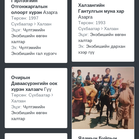
Гэрлээгийн
Халзангийн
Отгонжаргалын
Гантулгын муна хар
олоорт хүрэн
Азарга
Азарга
Төрсөн: 1997
Төрсөн: 1993
Сүхбаатар
Халзан
Сүхбаатар
Халзан
Эцэг:
Чүлтэмийн
Эцэг:
Энэбишийн өвгөн
Энэбишийн өвгөн
халтар
халтар
Эх:
Энэбишийн дархан
Эх:
Чүлтэмийн
хээр гүү
Энэбишийн гал хүрэгч
Очирын
Даваасүрэнгийн оок
хүрэн халзагч
Гүү
Төрсөн: Сүхбаатар
Халзан
Эцэг:
Чүлтэмийн
Энэбишийн өвгөн
халтар
Ядамын Буйрын