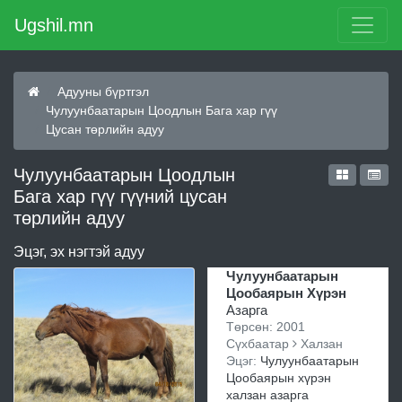
Ugshil.mn
Адууны бүртгэл
Чулуунбаатарын Цоодлын Бага хар гүү
Цусан төрлийн адуу
Чулуунбаатарын Цоодлын
Бага хар гүү гүүний цусан
төрлийн адуу
Эцэг, эх нэгтэй адуу
Чулуунбаатарын
Цообаярын Хүрэн
Азарга
Төрсөн: 2001
Сүхбаатар
Халзан
Эцэг:
Чулуунбаатарын
Цообаярын хүрэн
халзан азарга