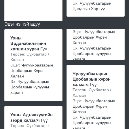
Эх:
Чулуунбаатарын
Цоодлын Хар гүү
Эцэг нэгтэй адуу
Эцэг:
Чулуунбаатарын
Цообаярын Хүрэн
Ухны
Халзан
Эрдэнэбилэгийн
Эх:
Чулуунбаатарын
хөгшин хүрэн
Гүү
Цообаярын чулууны
Төрсөн: Сүхбаатар
харагч
Халзан
Эцэг:
Чулуунбаатарын
Цообаярын Хүрэн
Чулуунбаатарын
Халзан
Цообаярын хүрэн
Эх:
Чулуунбаатарын
халзагч
Гүү
Цообаярын чулууны
Төрсөн: Сүхбаатар
харагч
Халзан
Эцэг:
Чулуунбаатарын
Цообаярын Хүрэн
Халзан
Ухны Адьяахүүгийн
Эх:
Чулуунбаатарын
зээрд халзагч
Гүү
Цообаярын чулууны
Төрсөн: Сүхбаатар
харагч