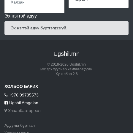
Халзан
Эх нэгтэй адуу
Эх нэгтэй адуу бүртгэгдээгүй.
Ugshil.mn
© 2018-2026 Ugshil.mn
Бүх эрх хуулиар хамгаалагдсан.
Хувилбар 2.6
ХОЛБОО БАРИХ
+976 99735573
Ugshil Amgalan
Улаанбаатар хот
Адууны бүртгэл