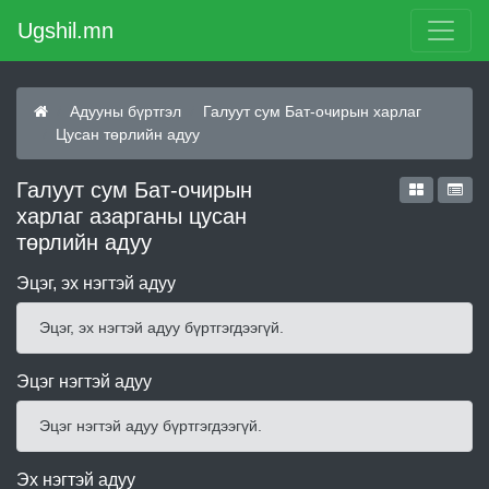
Ugshil.mn
Адууны бүртгэл
Галуут сум Бат-очирын харлаг
Цусан төрлийн адуу
Галуут сум Бат-очирын
харлаг азарганы цусан
төрлийн адуу
Эцэг, эх нэгтэй адуу
Эцэг, эх нэгтэй адуу бүртгэгдээгүй.
Эцэг нэгтэй адуу
Эцэг нэгтэй адуу бүртгэгдээгүй.
Эх нэгтэй адуу