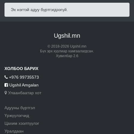
Эх нэгтэй адуу бүртгэгдээгүй.
Ugshil.mn
© 2018-2026 Ugshil.mn
Бүх эрх хуулиар хамгаалагдсан.
Хувилбар 2.6
ХОЛБОО БАРИХ
+976 99735573
Ugshil Amgalan
Улаанбаатар хот
Адууны бүртгэл
Үржүүлэгчид
Цахим хээлтүүлэг
Уралдаан