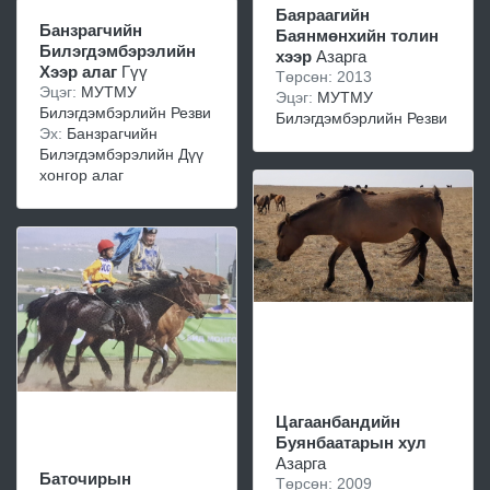
Баяраагийн
Банзрагчийн
Баянмөнхийн толин
Билэгдэмбэрэлийн
хээр
Азарга
Хээр алаг
Гүү
Төрсөн: 2013
Эцэг:
МУТМУ
Эцэг:
МУТМУ
Билэгдэмбэрлийн Резви
Билэгдэмбэрлийн Резви
Эх:
Банзрагчийн
Билэгдэмбэрэлийн Дүү
хонгор алаг
Цагаанбандийн
Буянбаатарын хул
Азарга
Баточирын
Төрсөн: 2009