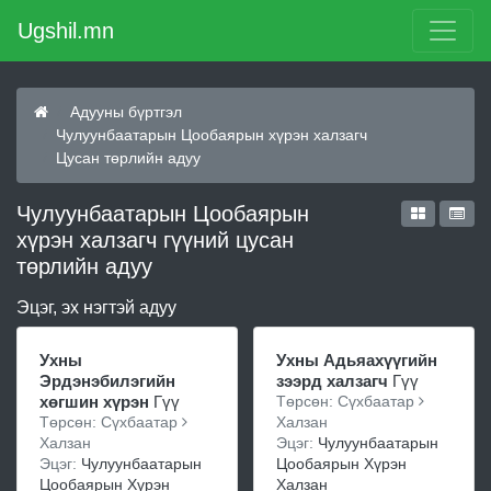
Ugshil.mn
Адууны бүртгэл
Чулуунбаатарын Цообаярын хүрэн халзагч
Цусан төрлийн адуу
Чулуунбаатарын Цообаярын
хүрэн халзагч гүүний цусан
төрлийн адуу
Эцэг, эх нэгтэй адуу
Ухны
Ухны Адьяахүүгийн
Эрдэнэбилэгийн
зээрд халзагч
Гүү
хөгшин хүрэн
Гүү
Төрсөн: Сүхбаатар
Төрсөн: Сүхбаатар
Халзан
Халзан
Эцэг:
Чулуунбаатарын
Эцэг:
Чулуунбаатарын
Цообаярын Хүрэн
Цообаярын Хүрэн
Халзан