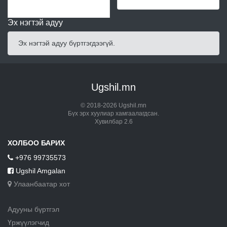
Эх нэгтэй адуу
Эх нэгтэй адуу бүртгэгдээгүй.
Ugshil.mn
© 2018-2026 Ugshil.mn
Бүх эрх хуулиар хамгаалагдсан.
Хувилбар 2.6
ХОЛБОО БАРИХ
+976 99735573
Ugshil Amgalan
Улаанбаатар хот
Адууны бүртгэл
Үржүүлэгчид