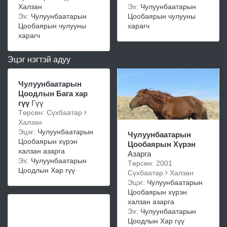
Халзан
Эх:
Чулуунбаатарын
Эх:
Чулуунбаатарын
Цообаярын чулууны
Цообаярын чулууны
харагч
харагч
Эцэг нэгтэй адуу
Чулуунбаатарын
Цоодлын Бага хар
гүү
Гүү
Төрсөн: Сүхбаатар
Халзан
Эцэг:
Чулуунбаатарын
Чулуунбаатарын
Цообаярын хүрэн
Цообаярын Хүрэн
халзан азарга
Азарга
Эх:
Чулуунбаатарын
Төрсөн: 2001
Цоодлын Хар гүү
Сүхбаатар
Халзан
Эцэг:
Чулуунбаатарын
Цообаярын хүрэн
халзан азарга
Эх:
Чулуунбаатарын
Цоодлын Хар гүү