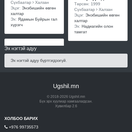
Сүхбаатар
Халзан
Төрсөн: 1999
Эцэг:
Энэбишийн өвгөн
Сүхбаатар
Халзан
халтар
Эцэг:
Энэбишийн өвгөн
Эх:
Ядамын Буйрын гал
халтар
хүрэгч
Эх:
Надиагийн олон
тамгат
Эх нэгтэй адуу
Эх нэгтэй адуу бүртгэгдээгүй.
Ugshil.mn
© 2018-2026 Ugshil.mn
Бүх эрх хуулиар хамгаалагдсан.
Хувилбар 2.6
ХОЛБОО БАРИХ
+976 99735573