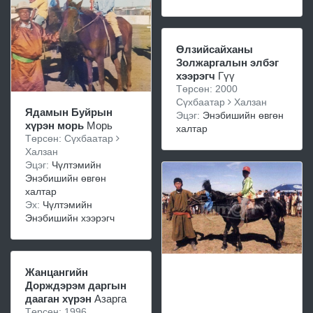
Өлзийсайханы
Золжаргалын элбэг
хээрэгч
Гүү
Төрсөн: 2000
Сүхбаатар
Халзан
Ядамын Буйрын
Эцэг:
Энэбишийн өвгөн
хүрэн морь
Морь
халтар
Төрсөн: Сүхбаатар
Халзан
Эцэг:
Чүлтэмийн
Энэбишийн өвгөн
халтар
Эх:
Чүлтэмийн
Энэбишийн хээрэгч
Жанцангийн
Дорждэрэм даргын
дааган хүрэн
Азарга
Төрсөн: 1996