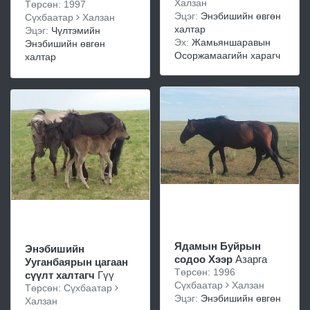
Халзан
Төрсөн: 1997
Эцэг:
Энэбишийн өвгөн
Сүхбаатар
Халзан
халтар
Эцэг:
Чүлтэмийн
Эх:
Жамьяншаравын
Энэбишийн өвгөн
Осоржамаагийн харагч
халтар
Ядамын Буйрын
Энэбишийн
содоо Хээр
Азарга
Ууганбаярын цагаан
Төрсөн: 1996
сүүлт халтагч
Гүү
Сүхбаатар
Халзан
Төрсөн: Сүхбаатар
Эцэг:
Энэбишийн өвгөн
Халзан