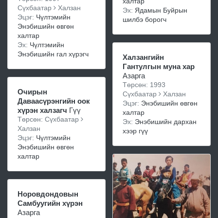
халтар
Сүхбаатар
Халзан
Эх:
Ядамын Буйрын
Эцэг:
Чүлтэмийн
шилбэ борогч
Энэбишийн өвгөн
халтар
Эх:
Чүлтэмийн
Энэбишийн гал хүрэгч
Халзангийн
Гантулгын муна хар
Азарга
Төрсөн: 1993
Очирын
Сүхбаатар
Халзан
Даваасүрэнгийн оок
Эцэг:
Энэбишийн өвгөн
хүрэн халзагч
Гүү
халтар
Төрсөн: Сүхбаатар
Эх:
Энэбишийн дархан
Халзан
хээр гүү
Эцэг:
Чүлтэмийн
Энэбишийн өвгөн
халтар
Норовдондовын
Самбуугийн хүрэн
Азарга