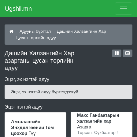
Ugshil.mn
Адууны бүртгэл
Дашийн Халзангийн Хар
Цусан төрлийн адуу
Дашийн Халзангийн Хар
азарганы цусан төрлийн
адуу
Эцэг, эх нэгтэй адуу
Эцэг, эх нэгтэй адуу бүртгэгдээгүй.
Эцэг нэгтэй адуу
Макс Ганбаатарын
халзангийн хар
Амгалангийн
Азарга
Энхдөлгөөний Том
Төрсөн: Сүхбаатар
цоохор
Гүү