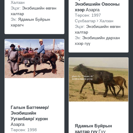
Халзан
Энэбишийн Овооны
Эцэг:
Энэбишийн өвгөн
хээр
Азарга
халтар
Төрсөн: 1997
Эх:
Ядамын Буйрын
Сүхбаатар
Халзан
харагч
Эцэг:
Энэбишийн өвгөн
халтар
Эх:
Энэбишийн дархан
хээр гүү
Галын Баттөмөр/
Энэбишийн
Ууганбаяр/ хүрэн
Азарга
Ядамын Буйрын
Төрсөн: 1998
халтар гүү
Гүү