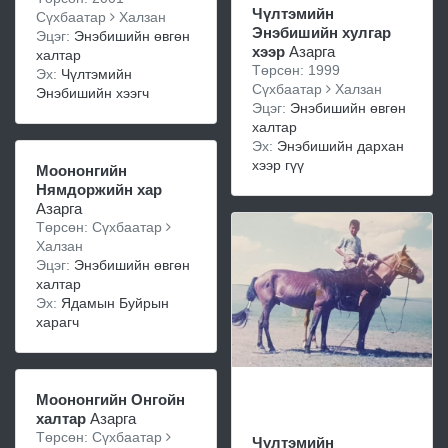
Чүлтэмийн
Сүхбаатар
Халзан
Энэбишийн хулгар
Эцэг:
Энэбишийн өвгөн
хээр
Азарга
халтар
Төрсөн: 1999
Эх:
Чүлтэмийн
Сүхбаатар
Халзан
Энэбишийн хээгч
Эцэг:
Энэбишийн өвгөн
халтар
Эх:
Энэбишийн дархан
хээр гүү
Моононгийн
Нямдоржийн хар
Азарга
Төрсөн: Сүхбаатар
Халзан
Эцэг:
Энэбишийн өвгөн
халтар
Эх:
Ядамын Буйрын
харагч
Моононгийн Онгойн
халтар
Азарга
Төрсөн: Сүхбаатар
Чүлтэмийн