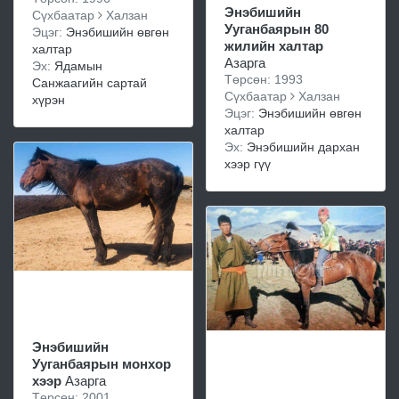
Энэбишийн
Сүхбаатар
Халзан
Ууганбаярын 80
Эцэг:
Энэбишийн өвгөн
жилийн халтар
халтар
Азарга
Эх:
Ядамын
Төрсөн: 1993
Санжаагийн сартай
Сүхбаатар
Халзан
хүрэн
Эцэг:
Энэбишийн өвгөн
халтар
Эх:
Энэбишийн дархан
хээр гүү
Энэбишийн
Ууганбаярын монхор
хээр
Азарга
Төрсөн: 2001