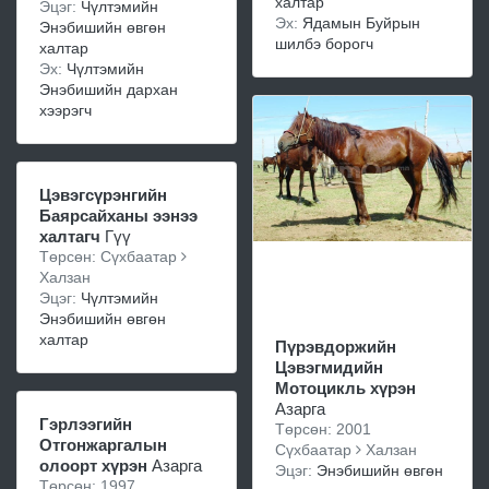
халтар
Эцэг:
Чүлтэмийн
Эх:
Ядамын Буйрын
Энэбишийн өвгөн
шилбэ борогч
халтар
Эх:
Чүлтэмийн
Энэбишийн дархан
хээрэгч
Цэвэгсүрэнгийн
Баярсайханы ээнээ
халтагч
Гүү
Төрсөн: Сүхбаатар
Халзан
Эцэг:
Чүлтэмийн
Энэбишийн өвгөн
халтар
Пүрэвдоржийн
Цэвэгмидийн
Мотоцикль хүрэн
Азарга
Гэрлээгийн
Төрсөн: 2001
Отгонжаргалын
Сүхбаатар
Халзан
олоорт хүрэн
Азарга
Эцэг:
Энэбишийн өвгөн
Төрсөн: 1997