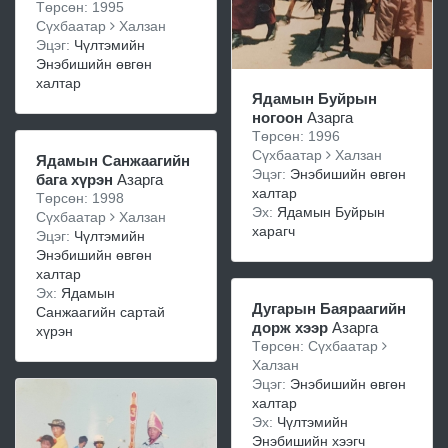
Төрсөн: 1995
Сүхбаатар
Халзан
Эцэг:
Чүлтэмийн
Энэбишийн өвгөн
халтар
Ядамын Буйрын
ногоон
Азарга
Төрсөн: 1996
Сүхбаатар
Халзан
Ядамын Санжаагийн
Эцэг:
Энэбишийн өвгөн
бага хүрэн
Азарга
халтар
Төрсөн: 1998
Эх:
Ядамын Буйрын
Сүхбаатар
Халзан
харагч
Эцэг:
Чүлтэмийн
Энэбишийн өвгөн
халтар
Эх:
Ядамын
Дугарын Баяраагийн
Санжаагийн сартай
дорж хээр
Азарга
хүрэн
Төрсөн: Сүхбаатар
Халзан
Эцэг:
Энэбишийн өвгөн
халтар
Эх:
Чүлтэмийн
Энэбишийн хээгч