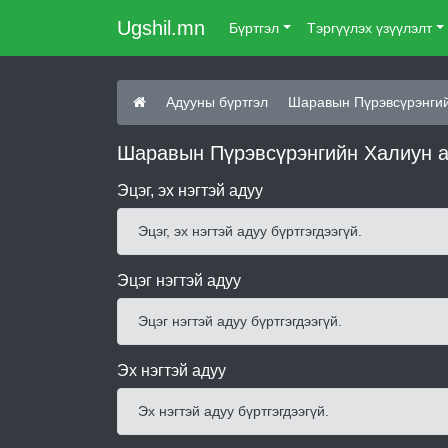
Ugshil.mn
Бүртгэл
Тэргүүлэх үзүүлэлт
Адууны бүртгэл
Шаравын Пүрэвсүрэнги
Шаравын Пүрэвсүрэнгийн Халиун а
Эцэг, эх нэгтэй адуу
Эцэг, эх нэгтэй адуу бүртгэгдээгүй.
Эцэг нэгтэй адуу
Эцэг нэгтэй адуу бүртгэгдээгүй.
Эх нэгтэй адуу
Эх нэгтэй адуу бүртгэгдээгүй.