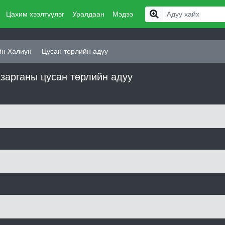
Цахим хээлтүүлэг
Уралдаан
Мэдээ
йн Халиун
Цусан төрлийн адуу
зарганы цусан төрлийн адуу