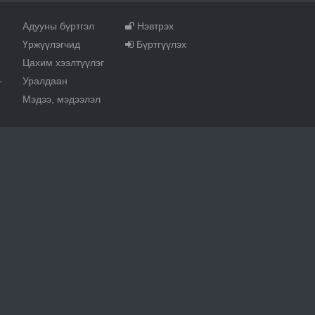
Адууны бүртгэл
Нэвтрэх
Үржүүлэгчид
Бүртгүүлэх
Цахим хээлтүүлэг
Уралдаан
т
Мэдээ, мэдээлэл