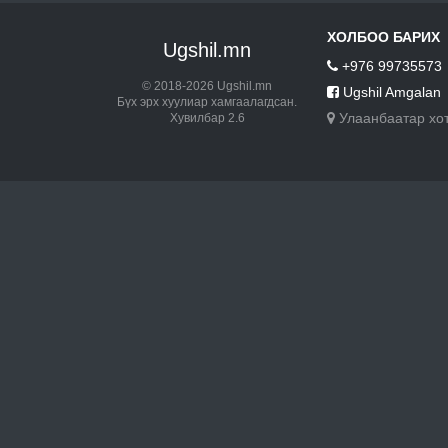
ХОЛБОО БАРИХ
Ugshil.mn
+976 99735573
© 2018-2026 Ugshil.mn
Ugshil Amgalan
Бүх эрх хуулиар хамгаалагдсан.
Улаанбаатар хо
Хувилбар 2.6