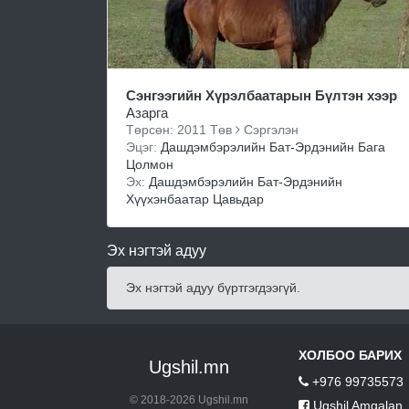
Сэнгээгийн Хүрэлбаатарын Бүлтэн хээр
Азарга
Төрсөн: 2011 Төв
Сэргэлэн
Эцэг:
Дашдэмбэрэлийн Бат-Эрдэнийн Бага
Цолмон
Эх:
Дашдэмбэрэлийн Бат-Эрдэнийн
Хүүхэнбаатар Цавьдар
Эх нэгтэй адуу
Эх нэгтэй адуу бүртгэгдээгүй.
ХОЛБОО БАРИХ
Ugshil.mn
+976 99735573
© 2018-2026 Ugshil.mn
Ugshil Amgalan