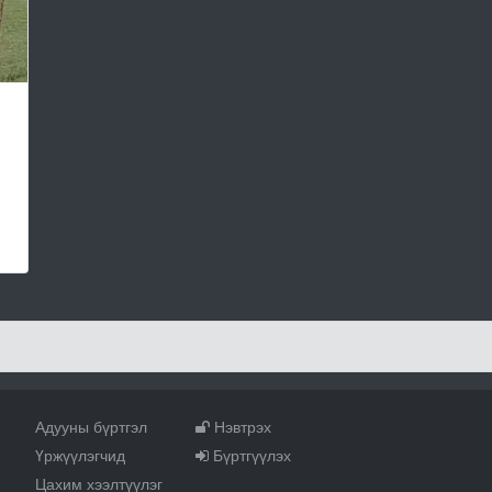
Адууны бүртгэл
Нэвтрэх
Үржүүлэгчид
Бүртгүүлэх
Цахим хээлтүүлэг