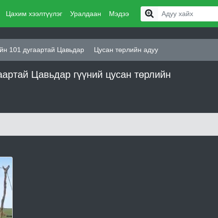
Цахим хээлтүүлэг
Уралдаан
Мэдээ
йн 101 дугаартай Цавьдар
Цусан төрлийн адуу
артай Цавьдар гүүний цусан төрлийн