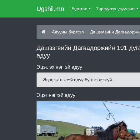
Ugshil.mn
Бүртгэл
Тэргүүлэх үзүүлэлт
Адууны бүртгэл
Дашзэгвийн Дагвадоржи
Дашзэгвийн Дагвадоржийн 101 дуга
адуу
Эцэг, эх нэгтэй адуу
Эцэг, эх нэгтэй адуу бүртгэгдээгүй.
Эцэг нэгтэй адуу