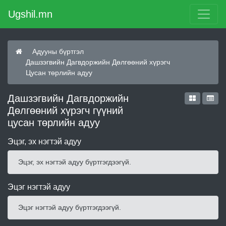
Ugshil.mn
Адууны бүртгэл
Дашзэгвийн Дагвдоржийн Дөлгөөний хүрэгч
Цусан төрлийн адуу
Дашзэгвийн Дагвдоржийн
Дөлгөөний хүрэгч гүүний
цусан төрлийн адуу
Эцэг, эх нэгтэй адуу
Эцэг, эх нэгтэй адуу бүртгэгдээгүй.
Эцэг нэгтэй адуу
Эцэг нэгтэй адуу бүртгэгдээгүй.