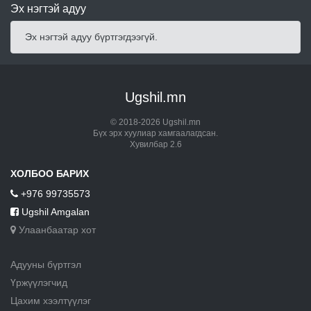
Эх нэгтэй адуу
Эх нэгтэй адуу бүртгэгдээгүй.
Ugshil.mn
© 2018-2026 Ugshil.mn
Бүх эрх хуулиар хамгаалагдсан.
Хувилбар 2.6
ХОЛБОО БАРИХ
+976 99735573
Ugshil Amgalan
Улаанбаатар хот
Адууны бүртгэл
Үржүүлэгчид
Цахим хээлтүүлэг