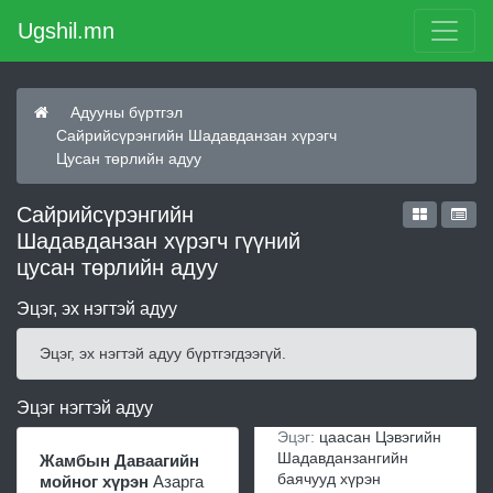
Ugshil.mn
Адууны бүртгэл
Сайрийсүрэнгийн Шадавданзан хүрэгч
Цусан төрлийн адуу
Сайрийсүрэнгийн
Шадавданзан хүрэгч гүүний
цусан төрлийн адуу
Эцэг, эх нэгтэй адуу
Эцэг, эх нэгтэй адуу бүртгэгдээгүй.
Эцэг нэгтэй адуу
Эцэг:
цаасан Цэвэгийн
Шадавданзангийн
Жамбын Даваагийн
баячууд хүрэн
мойног хүрэн
Азарга