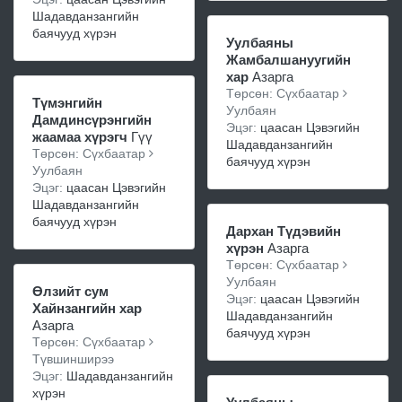
Шадавданзангийн
баячууд хүрэн
Уулбаяны
Жамбалшануугийн
хар
Азарга
Төрсөн: Сүхбаатар
Түмэнгийн
Уулбаян
Дамдинсүрэнгийн
Эцэг:
цаасан Цэвэгийн
жаамаа хүрэгч
Гүү
Шадавданзангийн
Төрсөн: Сүхбаатар
баячууд хүрэн
Уулбаян
Эцэг:
цаасан Цэвэгийн
Шадавданзангийн
баячууд хүрэн
Дархан Түдэвийн
хүрэн
Азарга
Төрсөн: Сүхбаатар
Уулбаян
Өлзийт сум
Эцэг:
цаасан Цэвэгийн
Хайнзангийн хар
Шадавданзангийн
Азарга
баячууд хүрэн
Төрсөн: Сүхбаатар
Түвшинширээ
Эцэг:
Шадавданзангийн
хүрэн