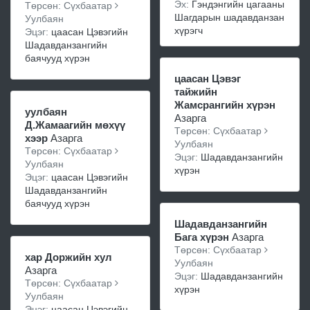
Эх:
Гэндэнгийн цагааны
Төрсөн: Сүхбаатар
Шагдарын шадавданзан
Уулбаян
хүрэгч
Эцэг:
цаасан Цэвэгийн
Шадавданзангийн
баячууд хүрэн
цаасан Цэвэг
тайжийн
Жамсрангийн хүрэн
уулбаян
Азарга
Д.Жамаагийн мөхүү
Төрсөн: Сүхбаатар
хээр
Азарга
Уулбаян
Төрсөн: Сүхбаатар
Эцэг:
Шадавданзангийн
Уулбаян
хүрэн
Эцэг:
цаасан Цэвэгийн
Шадавданзангийн
баячууд хүрэн
Шадавданзангийн
Бага хүрэн
Азарга
Төрсөн: Сүхбаатар
хар Доржийн хул
Уулбаян
Азарга
Эцэг:
Шадавданзангийн
Төрсөн: Сүхбаатар
хүрэн
Уулбаян
Эцэг:
цаасан Цэвэгийн