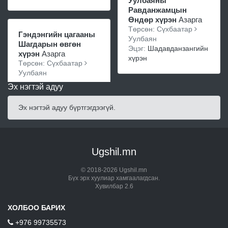
Уулбаяны
Равданжамцын
Өндөр хүрэн
Азарга
Төрсөн: Сүхбаатар
Гэндэнгийн цагааны
Уулбаян
Шагдарын өвгөн
Эцэг:
Шадавданзангийн
хүрэн
Азарга
хүрэн
Төрсөн: Сүхбаатар
Уулбаян
Эх нэгтэй адуу
Эх нэгтэй адуу бүртгэгдээгүй.
Ugshil.mn
© 2018-2026 Ugshil.mn
Бүх эрх хуулиар хамгаалагдсан.
Хувилбар 2.6
ХОЛБОО БАРИХ
+976 99735573