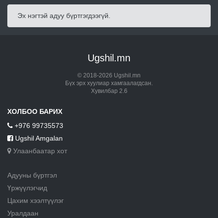
Эх нэгтэй адуу бүртгэгдээгүй.
Ugshil.mn
© 2018-2026 Ugshil.mn
Бүх эрх хуулиар хамгаалагдсан.
Хувилбар 2.6
ХОЛБОО БАРИХ
+976 99735573
Ugshil Amgalan
Улаанбаатар хот
Адууны бүртгэл
Үржүүлэгчид
Цахим хээлтүүлэг
Уралдаан