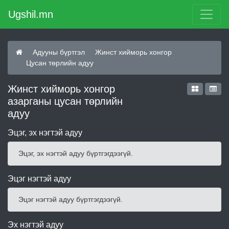
Ugshil.mn
Адууны бүртгэл
Жинст хийморь хонгор
Цусан төрлийн адуу
Жинст хийморь хонгор
азарганы цусан төрлийн
адуу
Эцэг, эх нэгтэй адуу
Эцэг, эх нэгтэй адуу бүртгэгдээгүй.
Эцэг нэгтэй адуу
Эцэг нэгтэй адуу бүртгэгдээгүй.
Эх нэгтэй адуу