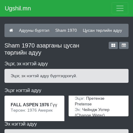
Ugshil.mn
Адууны бүртгэл
Sham 1970
Цусан төрлийн адуу
Sham 1970 азарганы цусан
төрлийн адуу
Эцэг, эх нэгтэй адуу
Эцэг, эх нэгтэй адуу бүртгэгдээгүй.
Эцэг нэгтэй адуу
Эцэг:
Претензе
Pretense
FALL ASPEN 1976
Гүү
Эх:
Чейндж Уотер
Төрсөн: 1976 Америк
(Change Water)
Эх нэгтэй адуу