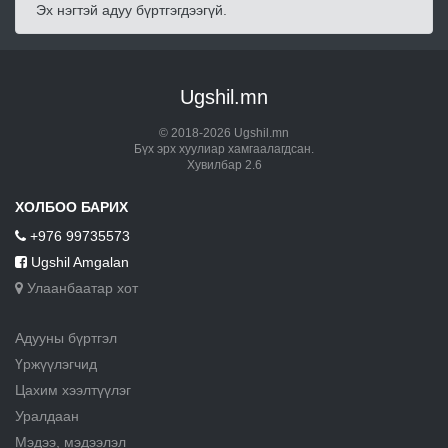
Эх нэгтэй адуу бүртгэгдээгүй.
Ugshil.mn
© 2018-2026 Ugshil.mn
Бүх эрх хуулиар хамгаалагдсан.
Хувилбар 2.6
ХОЛБОО БАРИХ
+976 99735573
Ugshil Amgalan
Улаанбаатар хот
Адууны бүртгэл
Үржүүлэгчид
Цахим хээлтүүлэг
Уралдаан
Мэдээ, мэдээлэл