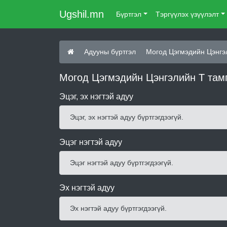
Ugshil.mn
Бүртгэл
Тэргүүлэх үзүүлэлт
Адууны бүртгэл
Могод Цэгмэдийн Цэнгэл
Могод Цэгмэдийн Цэнгэлийн Т тамг
Эцэг, эх нэгтэй адуу
Эцэг, эх нэгтэй адуу бүртгэгдээгүй.
Эцэг нэгтэй адуу
Эцэг нэгтэй адуу бүртгэгдээгүй.
Эх нэгтэй адуу
Эх нэгтэй адуу бүртгэгдээгүй.