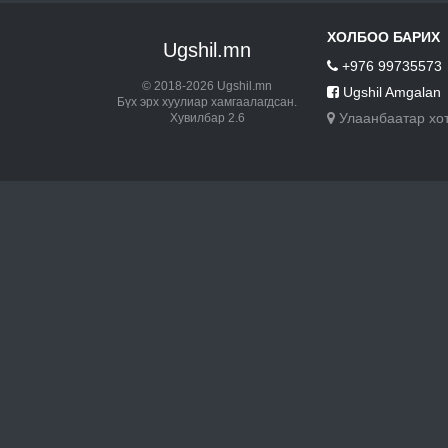
ХОЛБОО БАРИХ
Ugshil.mn
+976 99735573
© 2018-2026 Ugshil.mn
Ugshil Amgalan
Бүх эрх хуулиар хамгаалагдсан.
Улаанбаатар хо
Хувилбар 2.6