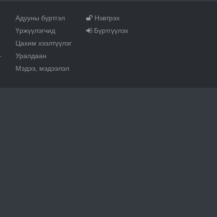
Адууны бүртгэл
Нэвтрэх
Үржүүлэгчид
Бүртгүүлэх
Цахим хээлтүүлэг
Уралдаан
т
Мэдээ, мэдээлэл