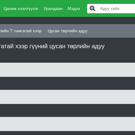
Цахим хээлтүүлэг
Уралдаан
Мэдээ
ийн Т тамгатай хээр
Цусан төрлийн адуу
атай хээр гүүний цусан төрлийн адуу