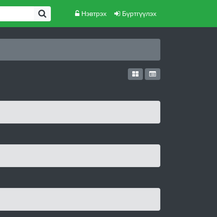
Нэвтрэх
Бүртгүүлэх