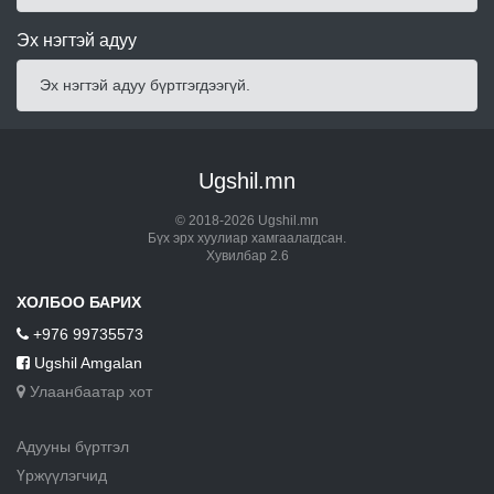
Эх нэгтэй адуу
Эх нэгтэй адуу бүртгэгдээгүй.
Ugshil.mn
© 2018-2026 Ugshil.mn
Бүх эрх хуулиар хамгаалагдсан.
Хувилбар 2.6
ХОЛБОО БАРИХ
+976 99735573
Ugshil Amgalan
Улаанбаатар хот
Адууны бүртгэл
Үржүүлэгчид