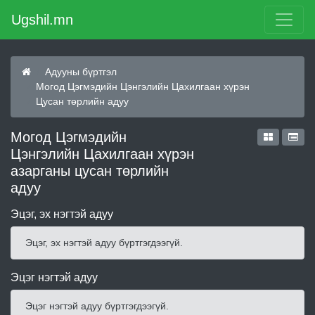
Ugshil.mn
Адууны бүртгэл
Могод Цэгмэдийн Цэнгэлийн Цахилгаан хүрэн
Цусан төрлийн адуу
Могод Цэгмэдийн
Цэнгэлийн Цахилгаан хүрэн
азарганы цусан төрлийн
адуу
Эцэг, эх нэгтэй адуу
Эцэг, эх нэгтэй адуу бүртгэгдээгүй.
Эцэг нэгтэй адуу
Эцэг нэгтэй адуу бүртгэгдээгүй.