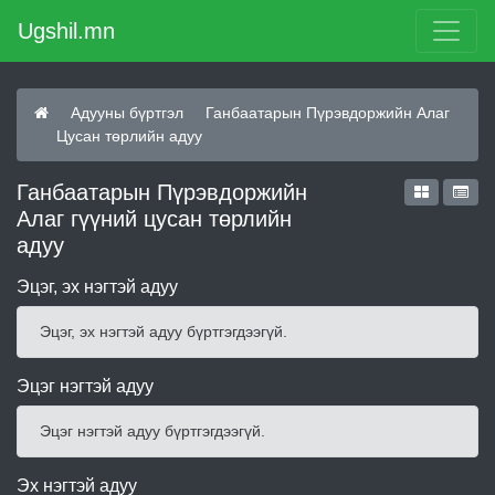
Ugshil.mn
Адууны бүртгэл
Ганбаатарын Пүрэвдоржийн Алаг
Цусан төрлийн адуу
Ганбаатарын Пүрэвдоржийн
Алаг гүүний цусан төрлийн
адуу
Эцэг, эх нэгтэй адуу
Эцэг, эх нэгтэй адуу бүртгэгдээгүй.
Эцэг нэгтэй адуу
Эцэг нэгтэй адуу бүртгэгдээгүй.
Эх нэгтэй адуу