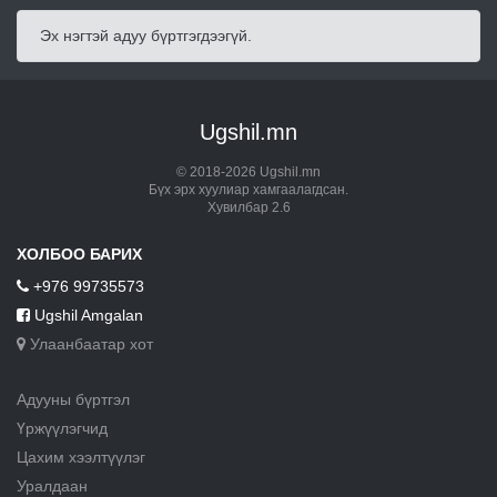
Эх нэгтэй адуу бүртгэгдээгүй.
Ugshil.mn
© 2018-2026 Ugshil.mn
Бүх эрх хуулиар хамгаалагдсан.
Хувилбар 2.6
ХОЛБОО БАРИХ
+976 99735573
Ugshil Amgalan
Улаанбаатар хот
Адууны бүртгэл
Үржүүлэгчид
Цахим хээлтүүлэг
Уралдаан