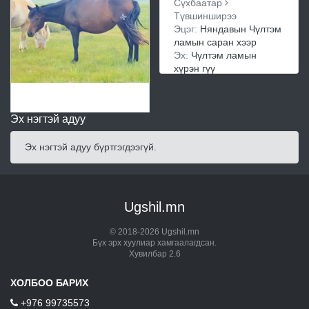
Сүхбаатар
Түвшинширээ
Эцэг:
Няндавын Чүлтэм
ламын саран хээр
Эх:
Чүлтэм ламын
хүрэн гүү
Эх нэгтэй адуу
Эх нэгтэй адуу бүртгэгдээгүй.
Ugshil.mn
© 2018-2026 Ugshil.mn
Бүх эрх хуулиар хамгаалагдсан.
Хувилбар 2.6
ХОЛБОО БАРИХ
+976 99735573