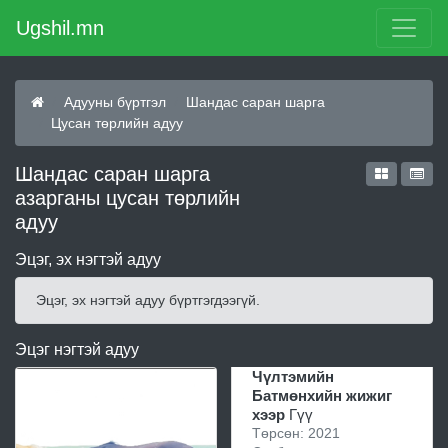
Ugshil.mn
Адууны бүртгэл
Шандас саран шарга
Цусан төрлийн адуу
Шандас саран шарга
азарганы цусан төрлийн
адуу
Эцэг, эх нэгтэй адуу
Эцэг, эх нэгтэй адуу бүртгэгдээгүй.
Эцэг нэгтэй адуу
Чүлтэмийн
Батмөнхийн жижиг
хээр
Гүү
Төрсөн: 2021