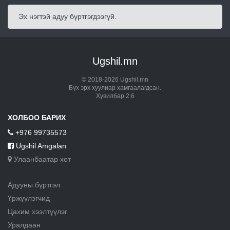
Эх нэгтэй адуу бүртгэгдээгүй.
Ugshil.mn
© 2018-2026 Ugshil.mn
Бүх эрх хуулиар хамгаалагдсан.
Хувилбар 2.6
ХОЛБОО БАРИХ
+976 99735573
Ugshil Amgalan
Улаанбаатар хот
Адууны бүртгэл
Үржүүлэгчид
Цахим хээлтүүлэг
Уралдаан