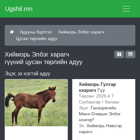
Ugshil.mn
Адууны бүртгэл
Хийморь Элбэг харагч
Цусан төрлийн адуу
Хийморь Элбэг харагч
гүүний цусан төрлийн адуу
Эцэг, эх нэгтэй адуу
Хийморь Гулгар
хээрэгч
Гүү
Төрсөн: 2025.4.7
Сүхбаатар
Халзан
Эцэг:
Ганзоригийн
Мөнх-Очирын Элбэг
хонгор*
Эх:
Хийморь Нэвсгэр
харагч