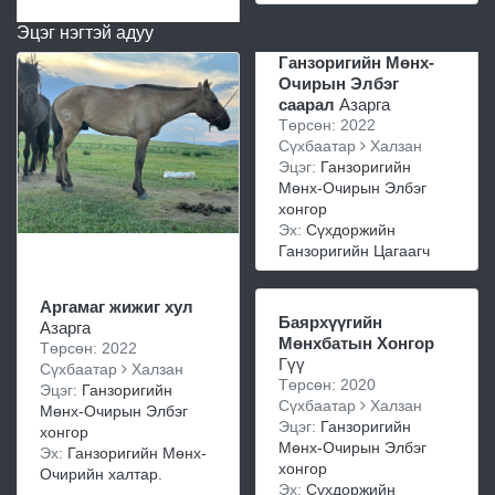
Эцэг нэгтэй адуу
Ганзоригийн Мөнх-
Очирын Элбэг
саарал
Азарга
Төрсөн: 2022
Сүхбаатар
Халзан
Эцэг:
Ганзоригийн
Мөнх-Очирын Элбэг
хонгор
Эх:
Сүхдоржийн
Ганзоригийн Цагаагч
Аргамаг жижиг хул
Баярхүүгийн
Азарга
Мөнхбатын Хонгор
Төрсөн: 2022
Гүү
Сүхбаатар
Халзан
Төрсөн: 2020
Эцэг:
Ганзоригийн
Сүхбаатар
Халзан
Мөнх-Очирын Элбэг
Эцэг:
Ганзоригийн
хонгор
Мөнх-Очирын Элбэг
Эх:
Ганзоригийн Мөнх-
хонгор
Очирийн халтар.
Эх:
Сүхдоржийн