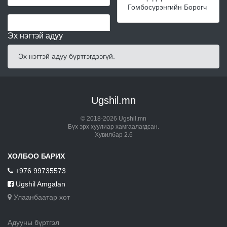
Гомбосүрэнгийн Борогч
Эх нэгтэй адуу
Эх нэгтэй адуу бүртгэгдээгүй.
Ugshil.mn
© 2018-2026 Ugshil.mn
Бүх эрх хуулиар хамгаалагдсан.
Хувилбар 2.6
ХОЛБОО БАРИХ
+976 99735573
Ugshil Amgalan
Улаанбаатар хот
Адууны бүртгэл