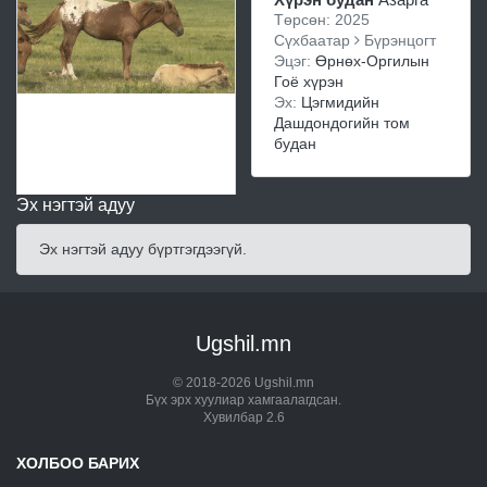
Төрсөн: 2025
Сүхбаатар
Бүрэнцогт
Эцэг:
Өрнөх-Оргилын
Гоё хүрэн
Эх:
Цэгмидийн
Дашдондогийн том
будан
Эх нэгтэй адуу
Эх нэгтэй адуу бүртгэгдээгүй.
Ugshil.mn
© 2018-2026 Ugshil.mn
Бүх эрх хуулиар хамгаалагдсан.
Хувилбар 2.6
ХОЛБОО БАРИХ