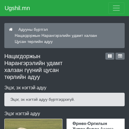
Ugshil.mn
Адууны бүртгэл
Нацагдоржын Нарангэрэлийн удамт халзан
Цусан төрлийн адуу
Нацагдоржын
Нарангэрэлийн удамт
халзан гүүний цусан
төрлийн адуу
Эцэг, эх нэгтэй адуу
Эцэг, эх нэгтэй адуу бүртгэгдээгүй.
Эцэг нэгтэй адуу
Өрнөх-Оргилын
Хүрэн будан
Азарга