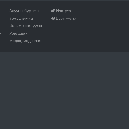
Адууны бүртгэл
Нэвтрэх
Үржүүлэгчид
Бүртгүүлэх
Цахим хээлтүүлэг
Уралдаан
т
Мэдээ, мэдээлэл