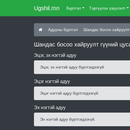
Ugshil.mn
Бүртгэл
Тэргүүлэх үзүүлэлт
Адууны бүртгэл
Шандас босоо хайруулт
Шандас босоо хайруулт гүүний цус
Эцэг, эх нэгтэй адуу
Эцэг, эх нэгтэй адуу бүртгэгдээгүй.
Эцэг нэгтэй адуу
Эцэг нэгтэй адуу бүртгэгдээгүй.
Эх нэгтэй адуу
Эх нэгтэй адуу бүртгэгдээгүй.