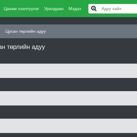
Цахим хээлтүүлэг
Уралдаан
Мэдээ
Цусан төрлийн адуу
ан төрлийн адуу