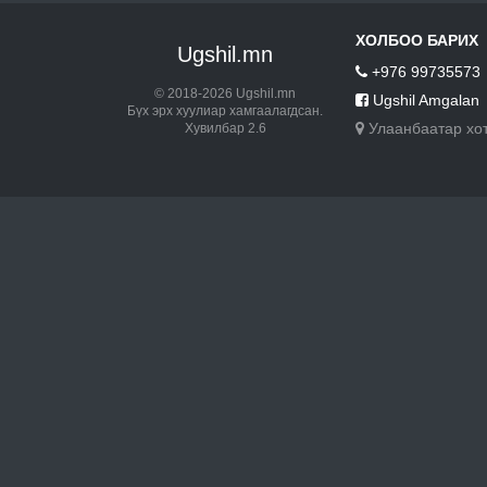
ХОЛБОО БАРИХ
Ugshil.mn
+976 99735573
© 2018-2026 Ugshil.mn
Ugshil Amgalan
Бүх эрх хуулиар хамгаалагдсан.
Улаанбаатар хо
Хувилбар 2.6