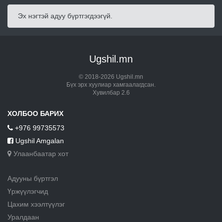
Эх нэгтэй адуу бүртгэгдээгүй.
Ugshil.mn
© 2018-2026 Ugshil.mn
Бүх эрх хуулиар хамгаалагдсан.
Хувилбар 2.6
ХОЛБОО БАРИХ
+976 99735573
Ugshil Amgalan
Улаанбаатар хот
Адууны бүртгэл
Үржүүлэгчид
Цахим хээлтүүлэг
Уралдаан