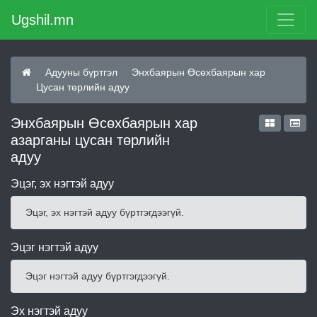
Ugshil.mn
Адууны бүртгэл
Энхбаярын Өсөхбаярын хар
Цусан төрлийн адуу
Энхбаярын Өсөхбаярын хар
азарганы цусан төрлийн
адуу
Эцэг, эх нэгтэй адуу
Эцэг, эх нэгтэй адуу бүртгэгдээгүй.
Эцэг нэгтэй адуу
Эцэг нэгтэй адуу бүртгэгдээгүй.
Эх нэгтэй адуу