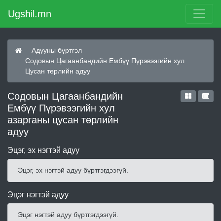
Ugshil.mn
Адууны бүртгэл
Содовын Цагаанбандийн Ембүү Пүрэвээгийн хул
Цусан төрлийн адуу
Содовын Цагаанбандийн
Ембүү Пүрэвээгийн хул
азарганы цусан төрлийн
адуу
Эцэг, эх нэгтэй адуу
Эцэг, эх нэгтэй адуу бүртгэгдээгүй.
Эцэг нэгтэй адуу
Эцэг нэгтэй адуу бүртгэгдээгүй.