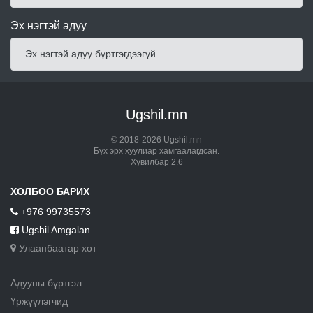
Эх нэгтэй адуу
Эх нэгтэй адуу бүртгэгдээгүй.
Ugshil.mn
© 2018-2026 Ugshil.mn
Бүх эрх хуулиар хамгаалагдсан.
Хувилбар 2.6
ХОЛБОО БАРИХ
+976 99735573
Ugshil Amgalan
Улаанбаатар хот
Адууны бүртгэл
Үржүүлэгчид